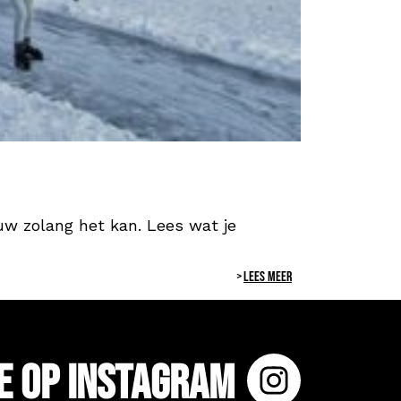
euw zolang het kan. Lees wat je
LEES MEER
e op Instagram