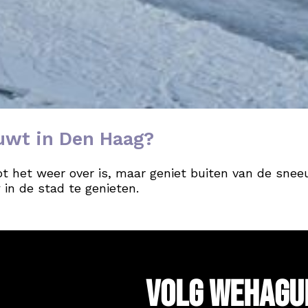
euwt in Den Haag?
 tot het weer over is, maar geniet buiten van de sne
in de stad te genieten.
Volg WeHagu