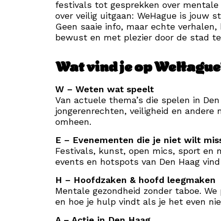
festivals tot gesprekken over mentale
over veilig uitgaan: WeHague is jouw 
Geen saaie info, maar echte verhalen, 
bewust en met plezier door de stad t
Wat vind je op WeHague
W – Weten wat speelt
Van actuele thema’s die spelen in Den H
jongerenrechten, veiligheid en andere 
omheen.
E – Evenementen die je niet wilt mis
Festivals, kunst, open mics, sport en 
events en hotspots van Den Haag vind
H – Hoofdzaken & hoofd leegmaken
Mentale gezondheid zonder taboe. We pr
en hoe je hulp vindt als je het even ni
A – Actie in Den Haag