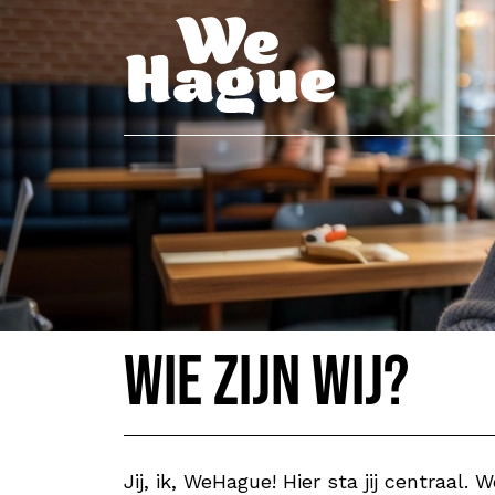
Wie zijn wij?
Jij, ik, WeHague! Hier sta jij centraal.