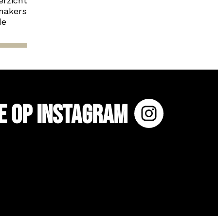
erzicht
 makers
de
e op Instagram