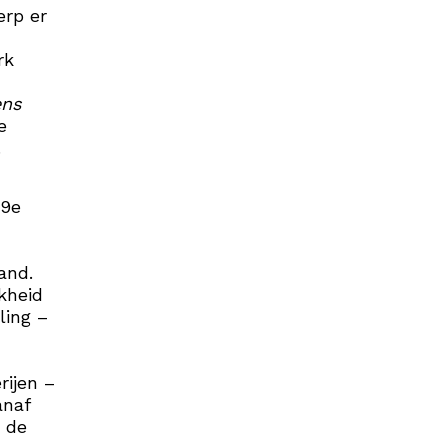
erp er
rk
ens
e
.
19e
and.
jkheid
ling –
rijen –
anaf
n de