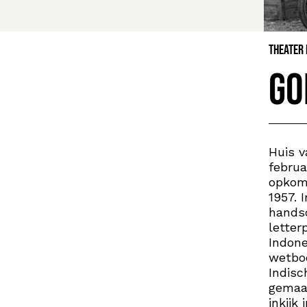
Theater
Go
Huis v
februa
opkoms
1957. 
handsc
letter
Indone
wetboe
Indisc
gemaak
inkijk