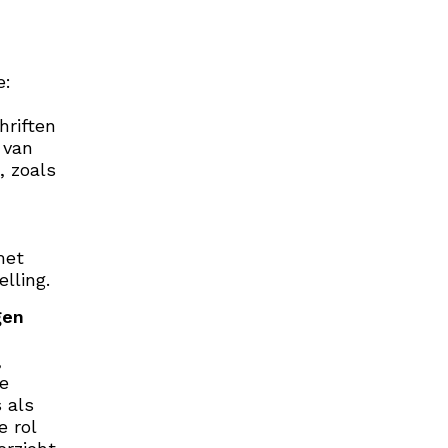
e:
hriften
 van
, zoals
met
lling.
gen
,
e
 als
e rol