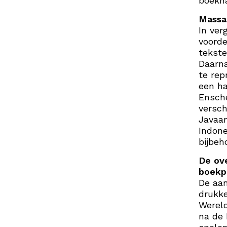
boekha
Massa
In ver
voorde
tekste
Daarna
te rep
een ha
Ensche
versch
Javaa
Indone
bijbeh
De ov
boekp
De aa
drukk
Wereld
na de 