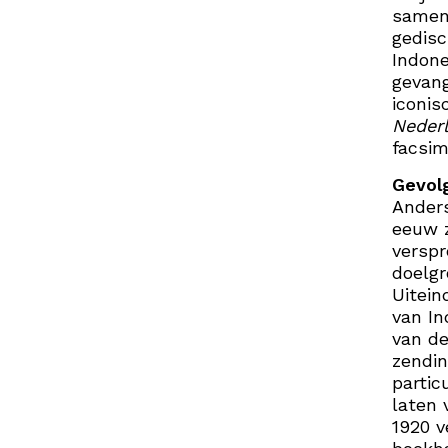
samenl
gedisc
Indone
gevang
iconis
Neder
facsim
Gevol
Anders
eeuw z
verspr
doelgr
Uitein
van In
van de
zendin
partic
laten 
1920 v