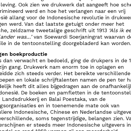
eving. Ook zien we drukwerk dat aangeeft hoe sch
rimineerd werd en hoe het verlangen naar een vrij
sië allang voor de Indonesische revolutie in drukwe
en werd. Van dat laatste getuigt onder meer het
che, zeldzame tweetalige geschrift uit 1913
‘Als ik e
lander was…’
van Soewardi Soerjaningrat waarvan d
ile in de tentoonstelling doorgebladerd kan worden
gen boekproductie
 dan verwacht en bedoeld, ging de drukpers in de 
ijn gang. Drukwerk nam enorm toe in oplagen en
eidde zich steeds verder. Het bereikte verschillende
oepen en lokale schrijftalenten namen de pen ter h
delijk heeft dit alles bijgedragen aan de onafhankeli
donesië. De boeken en pamfletten in de tentoonstel
 Landsdrukkerij en Balai Poestaka, van de
gsorganisaties en in toenemende mate ook van
uliere Indonesische, Chinese en Nederlandse uitgeve
verschillende, soms tegenstrijdige, belangen zien. V
erschijnen er steeds meer Indonesische uitgevers i