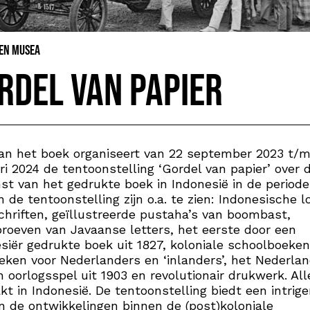
 en Musea
rdel van papier
an het boek organiseert van 22 september 2023 t/m
ri 2024 de tentoonstelling ‘Gordel van papier’ over 
t van het gedrukte boek in Indonesië in de periode
In de tentoonstelling zijn o.a. te zien: Indonesische l
hriften, geïllustreerde pustaha’s van boombast,
proeven van Javaanse letters, het eerste door een
siër gedrukte boek uit 1827, koloniale schoolboeken
ken voor Nederlanders en ‘inlanders’, het Nederla
h oorlogsspel uit 1903 en revolutionair drukwerk. Al
t in Indonesië. De tentoonstelling biedt een intrig
 in de ontwikkelingen binnen de (post)koloniale