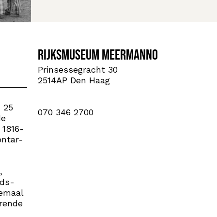
Rijksmuseum Meermanno
Prinsessegracht 30
2514AP Den Haag
 25
070 346 2700
de
 1816-
ontar-
,
nds-
lemaal
erende