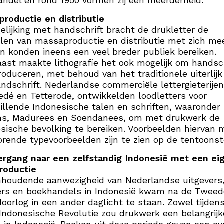
ndel en rond 1950 vormen zij een meerderheid.
productie en distributie
gelijking met handschrift bracht de drukletter de
len van massaproductie en distributie met zich me
n konden ineens een veel breder publiek bereiken.
ast maakte lithografie het ook mogelijk om handsc
roduceren, met behoud van het traditionele uiterlijk
ndschrift. Nederlandse commerciële lettergieterijen
dé en Tetterode, ontwikkelden loodletters voor
illende Indonesische talen en schriften, waaronder
ns, Madurees en Soendanees, om met drukwerk de
sische bevolking te bereiken. Voorbeelden hiervan 
orende typevoorbeelden zijn te zien op de tentoonste
ergang naar een zelfstandig Indonesië met een ei
roductie
nhoudende aanwezigheid van Nederlandse uitgevers
ers en boekhandels in Indonesië kwam na de Tweed
oorlog in een ander daglicht te staan. Zowel tijdens
Indonesische Revolutie zou drukwerk een belangrijk