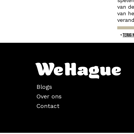
spelen
van de
van he
verand
TERUG 
Blogs
Over ons
Contact