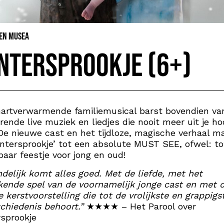
 en Musea
ntersprookje (6+)
artverwarmende familiemusical barst bovendien va
rende live muziek en liedjes die nooit meer uit je ho
De nieuwe cast en het tijdloze, magische verhaal m
intersprookje’ tot een absolute MUST SEE, ofwel: to
aar feestje voor jong en oud!
ndelijk komt alles goed. Met de liefde, met het
kende spel van de voornamelijk jonge cast en met 
 kerstvoorstelling die tot de vrolijkste en grappigs
chiedenis behoort.”
★★★★ – Het Parool over
rsprookje