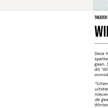
Theater
Wi
Deze h
spette
gaan. 
dit ‘W
onmisb
“Uitei
uitste
nieuwe
de ges
Winte