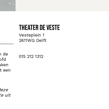
Theater de Veste
Vesteplein 1
2611WG Delft
n de
015 212 1312
ofd
aken
t een
deze
te uit