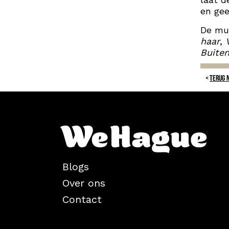
en gee
De mus
haar
,
Buiten
TERUG 
Blogs
Over ons
Contact