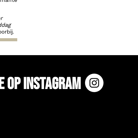
r
ddag
rbij.
e op Instagram