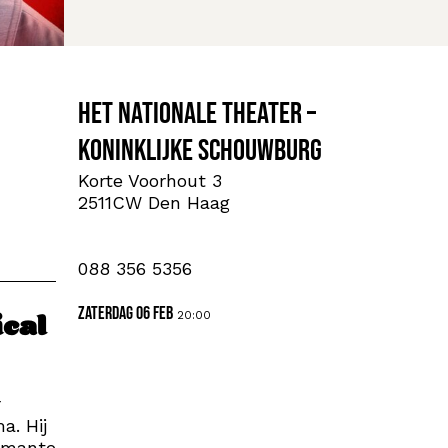
Het Nationale Theater –
Koninklijke Schouwburg
Korte Voorhout 3
2511CW Den Haag
088 356 5356
zaterdag 06 feb
20:00
ical
r
a. Hij
armante