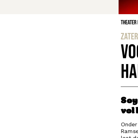
Theater
zater
Vo
Ha
Soy
vol 
Onder
Ramse
laat d