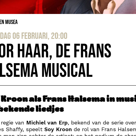
 en Musea
dag 06 februari, 20:00
or Haar, de Frans
lsema Musical
 Kroon als Frans Halsema in mus
bekende liedjes
 regie van
Michiel van Erp
, bekend van de serie ove
s Shaffy, speelt
Soy Kroon
de rol van Frans Halsem
e man zien achter de artiest: op het podium de ch