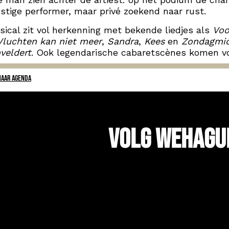
stige performer, maar privé zoekend naar rust.
ical zit vol herkenning met bekende liedjes als
Voo
Vluchten kan niet meer
,
Sandra
,
Kees
en
Zondagmi
veldert
. Ook legendarische cabaretscènes komen voo
NAAR AGENDA
Volg WeHagu