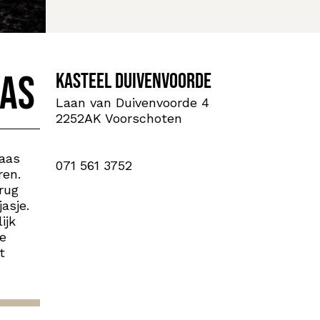
aas
Kasteel Duivenvoorde
Laan van Duivenvoorde 4
2252AK Voorschoten
laas
071 561 3752
ren.
erug
asje.
ijk
ie
t