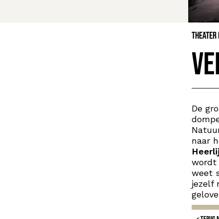
Theater
Ve
De gro
dompel
Natuur
naar h
Heerli
wordt 
weet s
jezelf
gelove