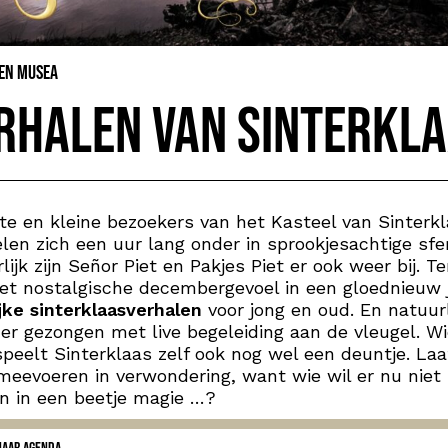
 en Musea
rhalen van Sinterkl
te en kleine bezoekers van het Kasteel van Sinterk
en zich een uur lang onder in sprookjesachtige sfe
lijk zijn Señor Piet en Pakjes Piet er ook weer bij. T
et nostalgische decembergevoel in een gloednieuw j
jke sinterklaasverhalen
voor jong en oud. En natuurl
er gezongen met live begeleiding aan de vleugel. W
peelt Sinterklaas zelf ook nog wel een deuntje. Laa
 meevoeren in verwondering, want wie wil er nu niet
n in een beetje magie …?