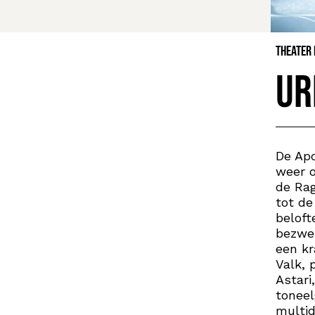
Theater
Ur
De Apo
weer o
de Rag
tot d
beloft
bezwe
een kr
Valk, 
Astari
toneel
multid