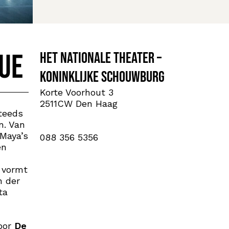
vue
Het Nationale Theater –
Koninklijke Schouwburg
Korte Voorhout 3
2511CW Den Haag
teeds
n. Van
 Maya’s
088 356 5356
en
n vormt
n der
ta
voor
De