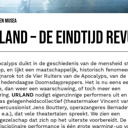
 en Musea
land – De Eindtijd Re
calyps duikt in de geschiedenis van de mensheid s
p, en lijkt een maatschappelijk, historisch fenomee
narok tot de Vier Ruiters van de Apocalyps, van de
e hedendaagse Doomsdaypreppers. Het is nu eens e
e, dan weer een waarschuwing, of toch meer een
ring.
URLAND
nodigt eigenzinnige performers uit e
as gelegenheidscollectief (theatermaker Vincent va
percussionist Jens Bouttery, operazangeres Bernade
, e.a.), dat vele theatertalen spreekt. We zien een
gezelschap dat zich op het uiterste voorbereidt. De
isciplinaire performance is één grote warming-up 