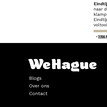
Eindti
naar d
klampt
Eindti
voltoo
TERUG 
Blogs
Over ons
Contact