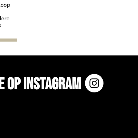
loop
dere
s
e op Instagram