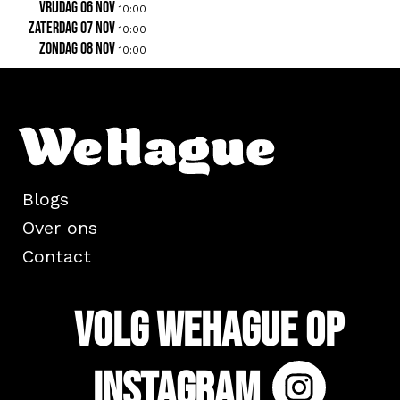
vrijdag 06 nov
10:00
zaterdag 07 nov
10:00
zondag 08 nov
10:00
Blogs
Over ons
Contact
Volg WeHague op
Instagram