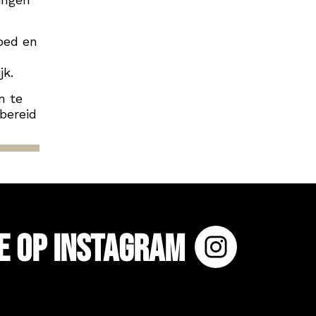
oed en
jk.
m te
bereid
e op Instagram