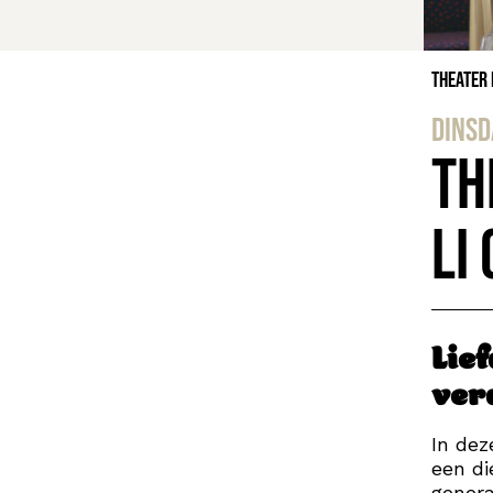
Theater
dinsd
Th
Li
Lie
ver
In dez
een di
genera