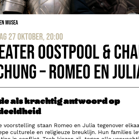
 en Musea
ag 27 oktober, 20:00
eater Oostpool & Ch
 Chung – Romeo en Juli
fde als krachtig antwoord op
deeldheid
e voorstelling staan Romeo en Julia tegenover elka
epe culturele en religieuze breuklijn. Hun families le
ties in conflict. Toch kiezen zij, tegen alle verwach