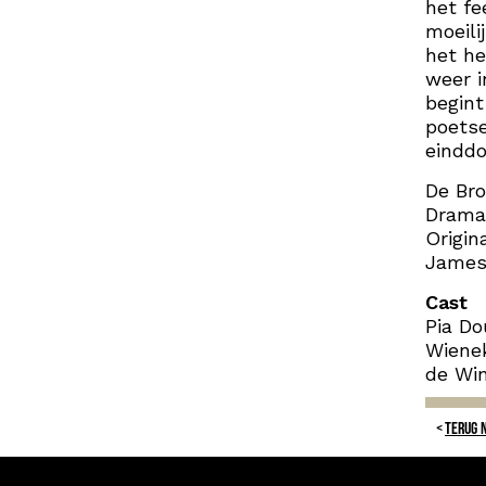
het fe
moeili
het he
weer i
begint
poetse
einddo
De Br
Drama 
Origin
James
Cast
Pia Do
Wienek
de Win
TERUG 