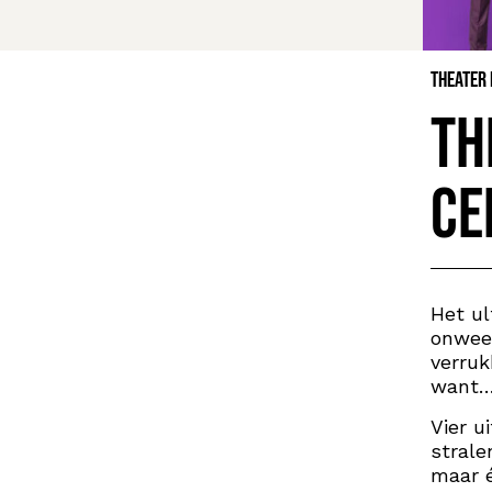
Theater
Th
ce
Het ul
onwee
verruk
want… 
Vier u
strale
maar é