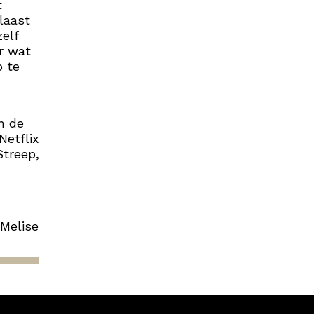
t
laast
zelf
ar wat
p te
n de
Netflix
Streep,
 Melise