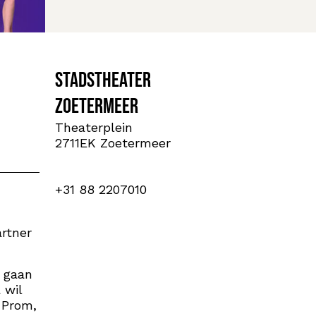
Stadstheater
Zoetermeer
Theaterplein
2711EK Zoetermeer
+31 88 2207010
artner
e gaan
 wil
 Prom,