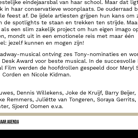
estelijke eindejaarsbal van haar school. Maar dat lig
jk in haar conservatieve woonplaats. De ouderraad b
le feest af. De ijdele artiesten grijpen hun kans om 
n de spotlights te staan en trekken ten strijde. Ma
 als een slim zakelijk project om hun eigen imago o
n, mondt uit in een emotionele reis met maar één
el: jezelf kunnen en mogen zijn!
oadway-musical ontving zes Tony-nominaties en wo
Desk Award voor beste musical. In de succesvolle 
al Film werden de hoofdrollen gespeeld door Meryl 
 Corden en Nicole Kidman.
uwes, Dennis Willekens, Joke de Kruijf, Barry Beijer,
e Remmers, Juliëtte van Tongeren, Soraya Gerrits,
ter, Sjoerd Oomen e.v.a.
NAAR AGENDA