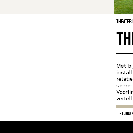
Theater
Th
Met bi
instal
relati
creëre
Voorli
vertel
TERUG 