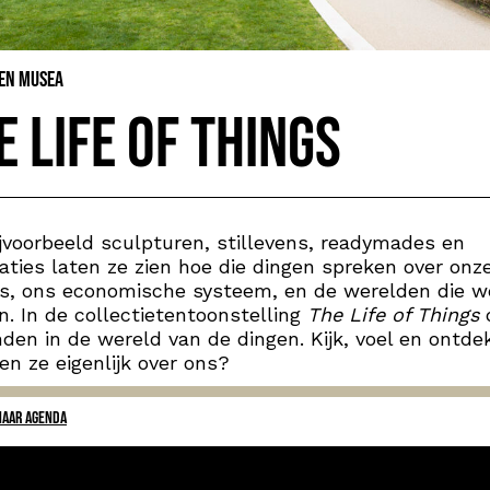
 en Musea
e Life of Things
jvoorbeeld sculpturen, stillevens, readymades en
laties laten ze zien hoe die dingen spreken over onz
es, ons economische systeem, en de werelden die w
n. In de collectietentoonstelling
The Life of Things
d
nden in de wereld van de dingen. Kijk, voel en ontde
len ze eigenlijk over ons?
NAAR AGENDA