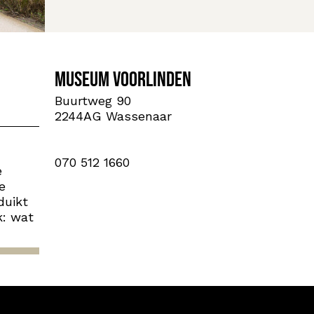
Museum Voorlinden
Buurtweg 90
2244AG Wassenaar
070 512 1660
e
e
uikt
k: wat