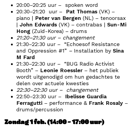
20:00–20:25 uur – spoken word
20:30–21:20 uur –
Pat Thomas
(VK) –
piano |
Peter van Bergen
(NL) – tenoorsax
|
John Edwards
(VK) – contrabas |
Sun-Mi
Hong
(Zuid-Korea) – drums
21:20–21:30 uur – changement
21:30–22:30 uur – “Echoesof Resistance
and Oppression #1”
–
Installation by
Sina
M Fard
21:30–22:30 uur – “BUG Radio Activist
Booth” –
Leonie Roessler
– het publiek
wordt uitgenodigd om hun gedachtes te
delen over actuele kwesties
22:30–22:30 uur – changement
22:50–23:30 uur –
Ibelisse Guardia
Ferragutti
– performance &
Frank Rosaly
–
drums/percussion
Zondag 1 feb. (14:00 – 17:00 uur)