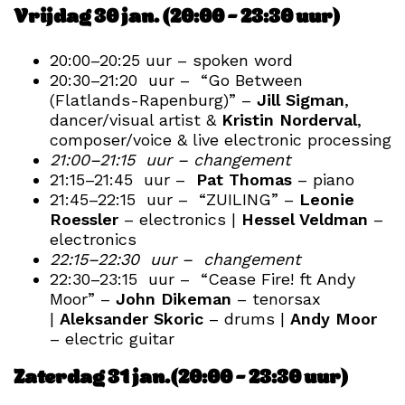
Vrijdag 30 jan. (20:00 – 23:30 uur)
20:00–20:25 uur – spoken word
20:30–21:20 uur – “Go Between
(Flatlands-Rapenburg)” –
Jill Sigman
,
dancer/visual artist &
Kristin Norderval
,
composer/voice & live electronic processing
21:00–21:15 uur – changement
21:15–21:45 uur –
Pat Thomas
– piano
21:45–22:15 uur – “ZUILING” –
Leonie
Roessler
– electronics |
Hessel Veldman
–
electronics
22:15–22:30 uur – changement
22:30–23:15 uur – “Cease Fire! ft Andy
Moor” –
John Dikeman
– tenorsax
|
Aleksander Skoric
– drums |
Andy Moor
– electric guitar
Zaterdag 31 jan.(20:00 – 23:30 uur)