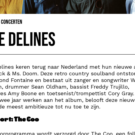
& Concerten
e Delines
elines keren terug naar Nederland met hun nieuwe
ck & Ms. Doom. Deze retro country soulband ontsto
nd Fontaine en bestaat uit zanger en songwriter Wi
n, drummer Sean Oldham, bassist Freddy Trujillo,
es Amy Boone en toetsenist/trompettist Cory Gray.
twee jaar werken aan het album, belooft deze nieuw
de meest ambitieuze tot nu toe te zijn.
ort: The Coo
oorprogramma wordt verzorgd door The Coo, een fo