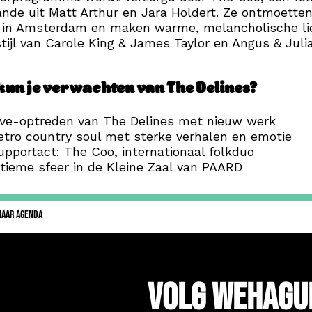
nde uit Matt Arthur en Jara Holdert. Ze ontmoette
r in Amsterdam en maken warme, melancholische li
stijl van Carole King & James Taylor en Angus & Juli
un je verwachten van The Delines?
ive-optreden van The Delines met nieuw werk
etro country soul met sterke verhalen en emotie
upportact: The Coo, internationaal folkduo
ntieme sfeer in de Kleine Zaal van PAARD
NAAR AGENDA
Volg WeHagu