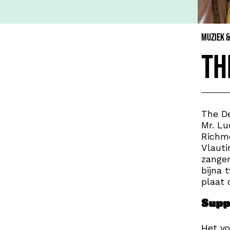
Muziek 
Th
The D
Mr. Lu
Richmo
Vlauti
zanger
bijna 
plaat 
Supp
Het v