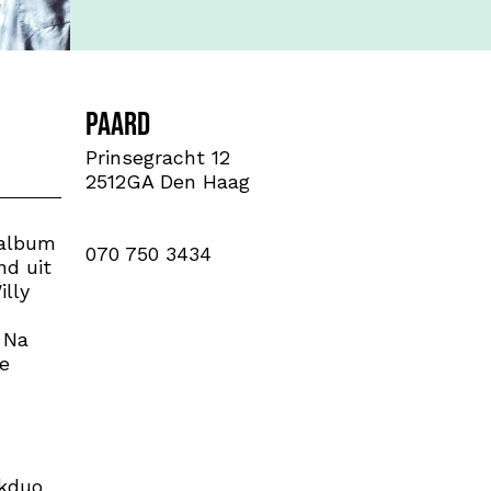
PAARD
Prinsegracht 12
2512GA Den Haag
 album
070 750 3434
nd uit
lly
 Na
e
lkduo