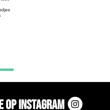
n
edjes
a
e op Instagram