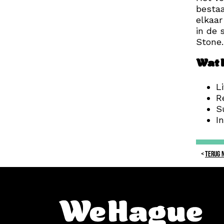
bestaa
elkaa
in de 
Stone.
Wat k
L
R
S
I
TERUG 