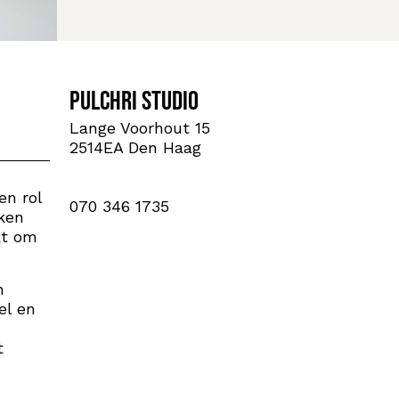
Pulchri Studio
Lange Voorhout 15
2514EA Den Haag
en rol
070 346 1735
ken
kt om
n
el en
t