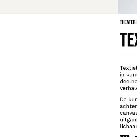
Theater
Te
Textie
in kun
deeln
verhal
De kun
achter
canvas
uitgan
lichaa