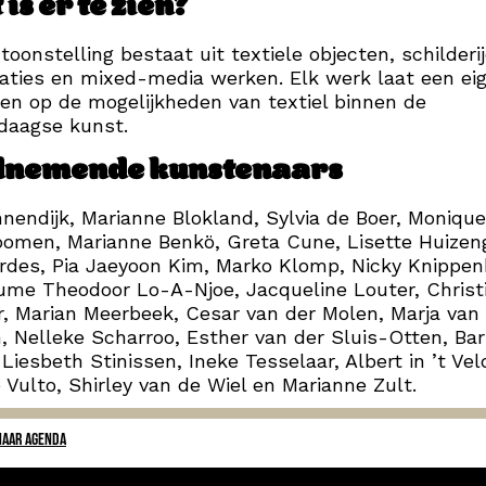
is er te zien?
toonstelling bestaat uit textiele objecten, schilderij
laties en mixed-media werken. Elk werk laat een ei
zien op de mogelijkheden van textiel binnen de
daagse kunst.
lnemende kunstenaars
nnendijk, Marianne Blokland, Sylvia de Boer, Moniqu
omen, Marianne Benkö, Greta Cune, Lisette Huizen
irdes, Pia Jaeyoon Kim, Marko Klomp, Nicky Knippen
ume Theodoor Lo-A-Njoe, Jacqueline Louter, Christ
, Marian Meerbeek, Cesar van der Molen, Marja van
, Nelleke Scharroo, Esther van der Sluis-Otten, Ba
 Liesbeth Stinissen, Ineke Tesselaar, Albert in ’t Vel
 Vulto, Shirley van de Wiel en Marianne Zult.
NAAR AGENDA