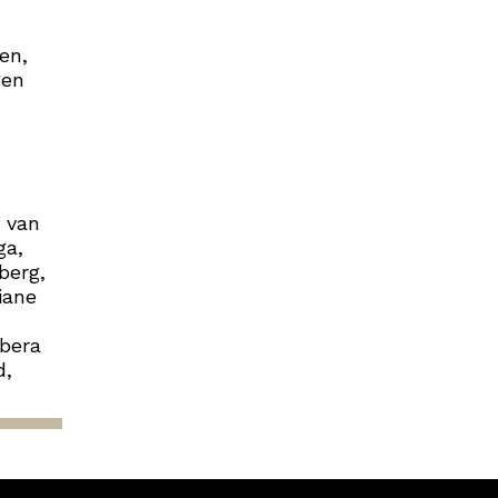
en,
gen
e van
ga,
berg,
iane
rbera
d,