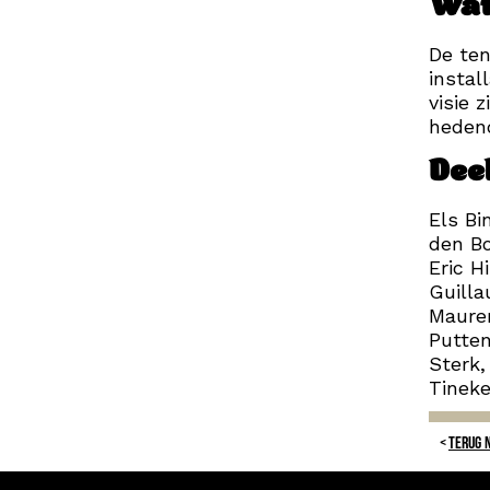
Wat 
De ten
instal
visie 
heden
Dee
Els Bi
den Bo
Eric H
Guilla
Maurer
Putten
Sterk,
Tineke
TERUG 