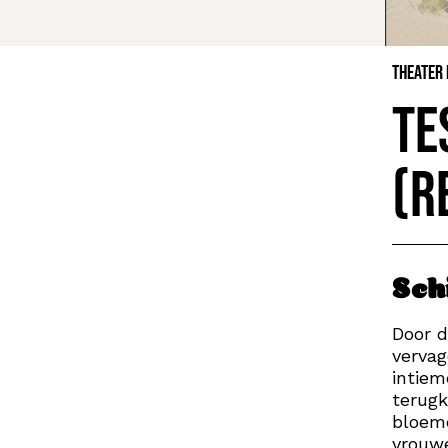
Theater
Te
(R
Sch
Door d
vervag
intiem
terugk
bloeme
vrouwe