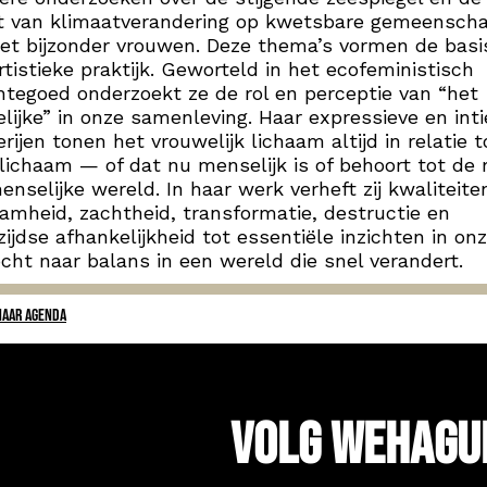
t van klimaatverandering op kwetsbare gemeensch
et bijzonder vrouwen. Deze thema’s vormen de basi
rtistieke praktijk. Geworteld in het ecofeministisch
tegoed onderzoekt ze de rol en perceptie van “het
lijke” in onze samenleving. Haar expressieve en int
erijen tonen het vrouwelijk lichaam altijd in relatie 
lichaam — of dat nu menselijk is of behoort tot de
nselijke wereld. In haar werk verheft zij kwaliteite
amheid, zachtheid, transformatie, destructie en
ijdse afhankelijkheid tot essentiële inzichten in on
cht naar balans in een wereld die snel verandert.
NAAR AGENDA
Volg WeHagu