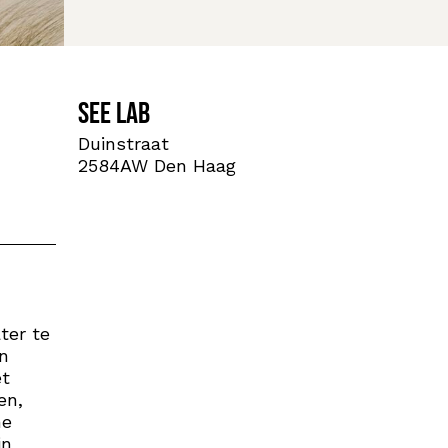
See Lab
Duinstraat
2584AW Den Haag
ter te
in
et
en,
he
jn