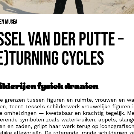
 en Musea
ssel van der Putte –
e)Turning Cycles
ilderijen fysiek draaien
e grenzen tussen figuren en ruimte, vrouwen en wa
en, toont Tessels schilderwerk vrouwelijke figuren 
e omhelzingen — kwetsbaar en krachtig tegelijk. M
erende symbolen zoals waterkruiken, appels, slang
n en zaden, grijpt haar werk terug op iconografisc
lijke allegorieën. De roterende, ronde schilderijen zi