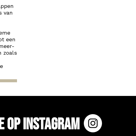
appen
s van
ieme
tot een
 meer-
n zoals
ze
e op Instagram