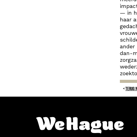
impac
— in h
haar a
gedach
vrouwe
schild
ander 
dan-me
zorgza
wederz
zoekto
TERUG 