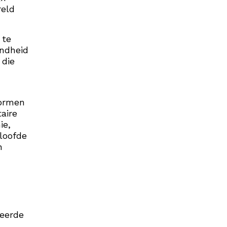
reld
 te
endheid
 die
vormen
aire
ie,
loofde
n
ceerde