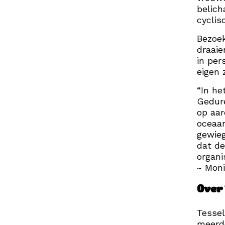
belic
cyclis
Bezoek
draaie
in per
eigen z
“In he
Gedure
op aar
oceaa
gewieg
dat de
organi
~ Moni
Over 
Tessel
meerde