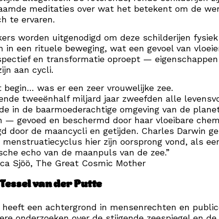
haamde meditaties over wat het betekent om de we
ch te ervaren.
ers worden uitgenodigd om deze schilderijen fysiek
n in een rituele beweging, wat een gevoel van vloei
spectief en transformatie oproept — eigenschappen
ijn aan cycli.
t begin… was er een zeer vrouwelijke zee.
nde tweeënhalf miljard jaar zweefden alle levens
de in de baarmoederachtige omgeving van de planet
n — gevoed en beschermd door haar vloeibare chem
d door de maancycli en getijden. Charles Darwin ge
 menstruatiecyclus hier zijn oorsprong vond, als ee
sche echo van de maanpuls van de zee.”
ca Sjöö, The Great Cosmic Mother
Tessel van der Putte
 heeft een achtergrond in mensenrechten en publi
re onderzoeken over de stijgende zeespiegel en de