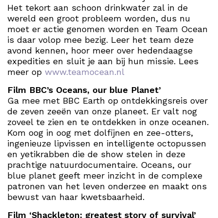
Het tekort aan schoon drinkwater zal in de
wereld een groot probleem worden, dus nu
moet er actie genomen worden en Team Ocean
is daar volop mee bezig. Leer het team deze
avond kennen, hoor meer over hedendaagse
expedities en sluit je aan bij hun missie. Lees
meer op
www.teamocean.nl
Film BBC’s Oceans, our blue Planet’
Ga mee met BBC Earth op ontdekkingsreis over
de zeven zeeën van onze planeet. Er valt nog
zoveel te zien en te ontdekken in onze oceanen.
Kom oog in oog met dolfijnen en zee-otters,
ingenieuze lipvissen en intelligente octopussen
en yetikrabben die de show stelen in deze
prachtige natuurdocumentaire. Oceans, our
blue planet geeft meer inzicht in de complexe
patronen van het leven onderzee en maakt ons
bewust van haar kwetsbaarheid.
Film ‘Shackleton: greatest story of survival’