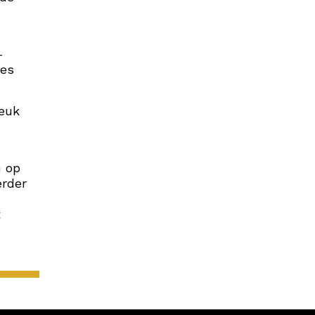
–
jes
leuk
n op
erder
t