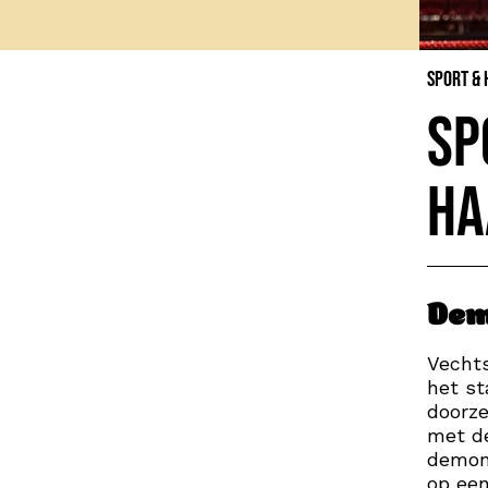
Sport &
Sp
Ha
Dem
Vechts
het st
doorze
met de
demons
op een