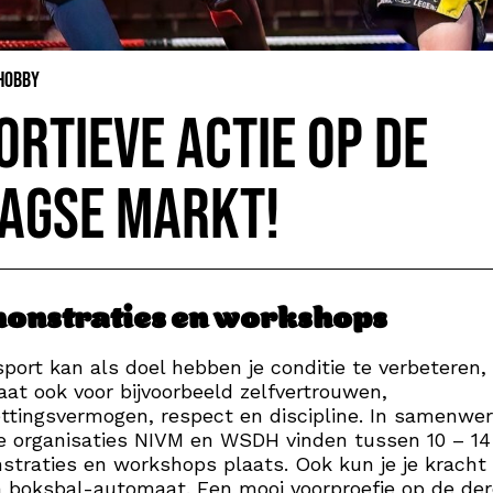
 Hobby
ortieve actie op de
agse Markt!
onstraties en workshops
port kan als doel hebben je conditie te verbeteren,
aat ook voor bijvoorbeeld zelfvertrouwen,
ttingsvermogen, respect en discipline. In samenwer
 organisaties NIVM en WSDH vinden tussen 10 – 14
traties en workshops plaats. Ook kun je je krach
 boksbal-automaat. Een mooi voorproefje op de de