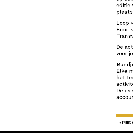
editie
plaats
Loop v
Buurts
Transv
De act
voor j
Rondj
Elke m
het te
activi
De eve
accou
TERUG 