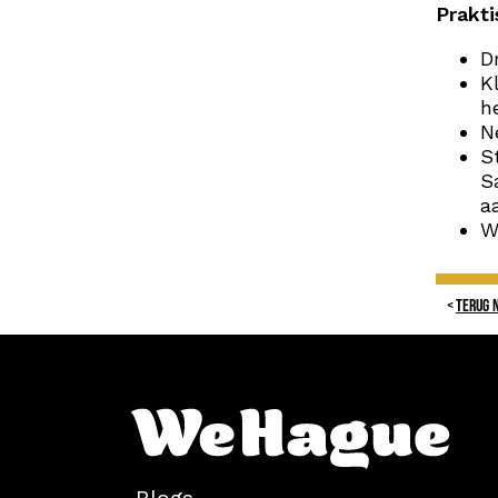
Prakti
D
K
h
N
S
S
a
W
TERUG 