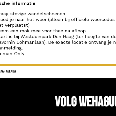
sche informatie
raag stevige wandelschoenen
leed je naar het weer (alleen bij officiële weercode
et verplaatst)
eem een mok mee voor thee na afloop
tart is bij Westduinpark Den Haag (ter hoogte van d
avornin Lohmanlaan). De exacte locatie ontvang je 
anmelding.
oman Only
NAAR AGENDA
Volg WeHagu