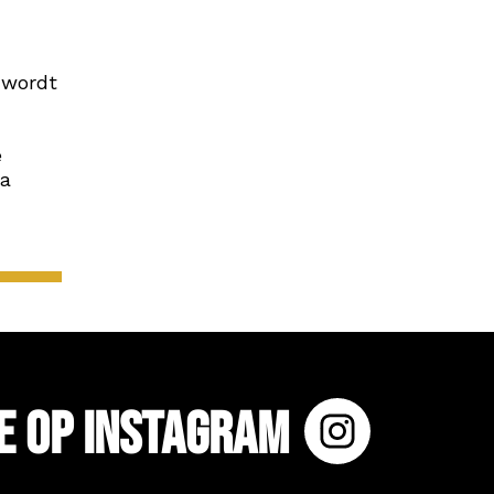
s wordt
e
na
e op Instagram