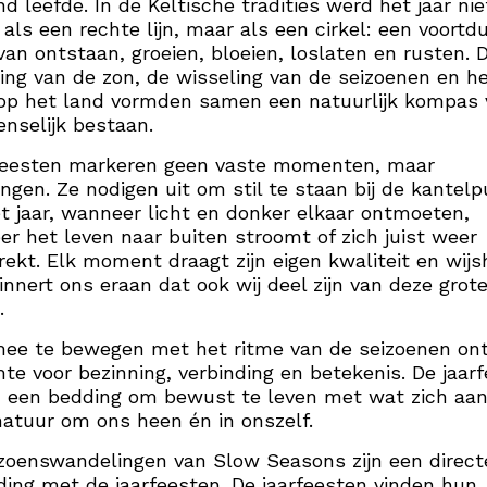
nd leefde. In de Keltische tradities werd het jaar nie
 als een rechte lijn, maar als een cirkel: een voortd
van ontstaan, groeien, bloeien, loslaten en rusten. 
ng van de zon, de wisseling van de seizoenen en h
op het land vormden samen een natuurlijk kompas 
nselijk bestaan.
feesten markeren geen vaste momenten, maar
ngen. Ze nodigen uit om stil te staan bij de kantel
t jaar, wanneer licht en donker elkaar ontmoeten,
r het leven naar buiten stroomt of zich juist weer
rekt. Elk moment draagt zijn eigen kwaliteit en wijs
innert ons eraan dat ook wij deel zijn van deze grot
.
mee te bewegen met het ritme van de seizoenen on
mte voor bezinning, verbinding en betekenis. De jaar
 een bedding om bewust te leven met wat zich aan
natuur om ons heen én in onszelf.
zoenswandelingen van Slow Seasons zijn een direct
ding met de jaarfeesten. De jaarfeesten vinden hun