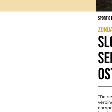
Sport &
zonda
Sl
Se
Os
“De se
verbin
oorspr