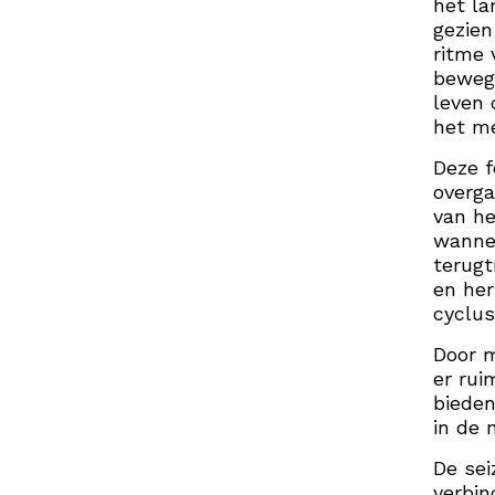
het la
gezien
ritme 
bewegi
leven 
het me
Deze 
overga
van he
wannee
terugt
en her
cyclus
Door 
er rui
bieden
in de 
De sei
verbin