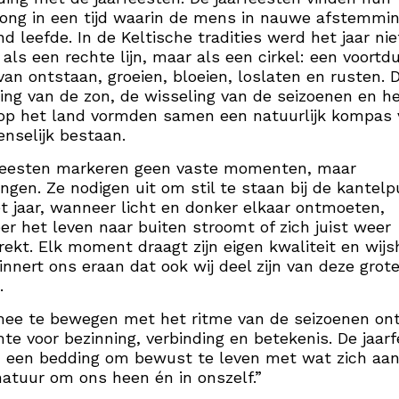
ong in een tijd waarin de mens in nauwe afstemmi
nd leefde. In de Keltische tradities werd het jaar nie
 als een rechte lijn, maar als een cirkel: een voortd
van ontstaan, groeien, bloeien, loslaten en rusten. 
ng van de zon, de wisseling van de seizoenen en h
op het land vormden samen een natuurlijk kompas 
nselijk bestaan.
feesten markeren geen vaste momenten, maar
ngen. Ze nodigen uit om stil te staan bij de kantel
t jaar, wanneer licht en donker elkaar ontmoeten,
r het leven naar buiten stroomt of zich juist weer
rekt. Elk moment draagt zijn eigen kwaliteit en wijs
innert ons eraan dat ook wij deel zijn van deze grot
.
mee te bewegen met het ritme van de seizoenen on
mte voor bezinning, verbinding en betekenis. De jaar
 een bedding om bewust te leven met wat zich aan
natuur om ons heen én in onszelf.”