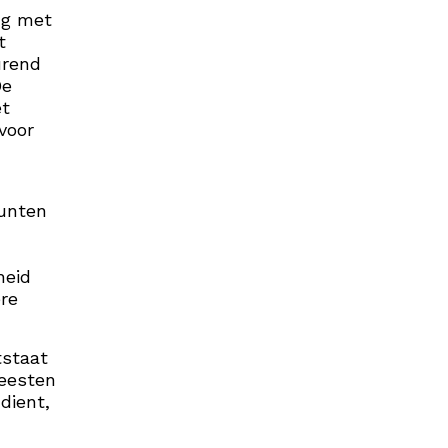
ng met
t
urend
De
et
voor
punten
heid
ere
tstaat
feesten
dient,