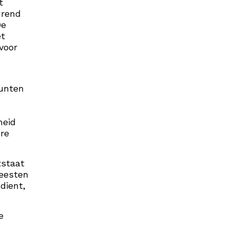
t
urend
De
et
voor
punten
heid
ere
tstaat
feesten
dient,
e