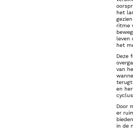
oorspr
het la
gezien
ritme 
bewegi
leven 
het me
Deze 
overga
van he
wannee
terugt
en her
cyclus
Door 
er rui
bieden
in de 