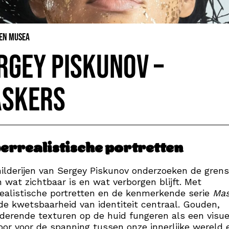
 en Musea
rgey Piskunov –
skers
errealistische portretten
ilderijen van Sergey Piskunov onderzoeken de grens
 wat zichtbaar is en wat verborgen blijft. Met
ealistische portretten en de kenmerkende serie
Mas
de kwetsbaarheid van identiteit centraal. Gouden,
derende texturen op de huid fungeren als een visue
or voor de spanning tussen onze innerlijke wereld 