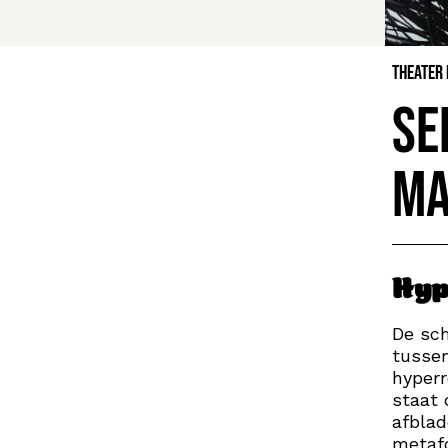
Theater
Se
Ma
Hyp
De sch
tussen
hyperr
staat 
afblad
metafo