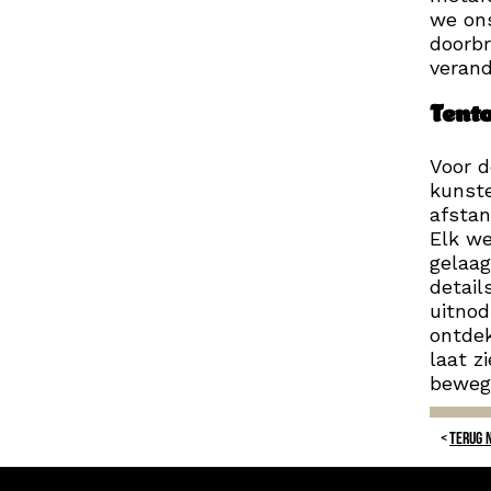
we ons
doorbr
verand
Tento
Voor d
kunste
afstan
Elk we
gelaag
detail
uitnod
ontde
laat z
bewegi
TERUG 