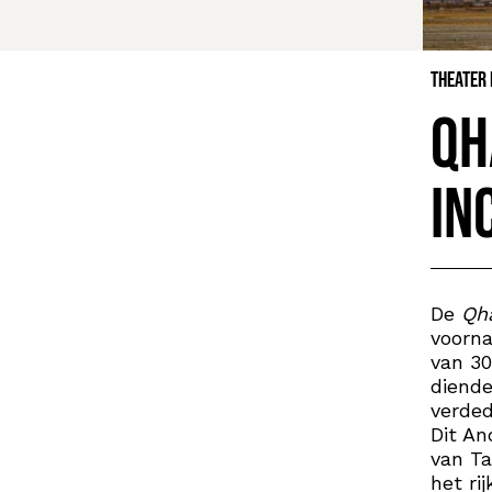
Theater
Qh
In
De
Qh
voorna
van 30
diende
verded
Dit An
van Ta
het ri