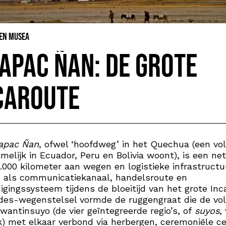
 en Musea
apac Ñan: De Grote
caroute
apac Ñan
, ofwel ‘hoofdweg’ in het Quechua (een vo
melijk in Ecuador, Peru en Bolivia woont), is een ne
.000 kilometer aan wegen en logistieke infrastructu
 als communicatiekanaal, handelsroute en
igingssysteem tijdens de bloeitijd van het grote Inca
des-wegenstelsel vormde de ruggengraat die de vo
wantinsuyo (de vier geïntegreerde regio’s, of
suyos
,
jk) met elkaar verbond via herbergen, ceremoniële ce