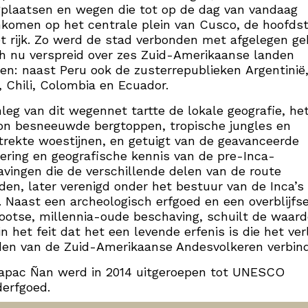
plaatsen en wegen die tot op de dag van vandaag
komen op het centrale plein van Cusco, de hoofds
t rijk. Zo werd de stad verbonden met afgelegen ge
ch nu verspreid over zes Zuid-Amerikaanse landen
en: naast Peru ook de zusterrepublieken Argentinië
a, Chili, Colombia en Ecuador.
leg van dit wegennet tartte de lokale geografie, he
on besneeuwde bergtoppen, tropische jungles en
trekte woestijnen, en getuigt van de geavanceerde
ering en geografische kennis van de pre-Inca-
vingen die de verschillende delen van de route
den, later verenigd onder het bestuur van de Inca’s
 Naast een archeologisch erfgoed en een overblijfse
ootse, millennia-oude beschaving, schuilt de waard
in het feit dat het een levende erfenis is die het ve
en van de Zuid-Amerikaanse Andesvolkeren verbind
apac Ñan werd in 2014 uitgeroepen tot UNESCO
erfgoed.