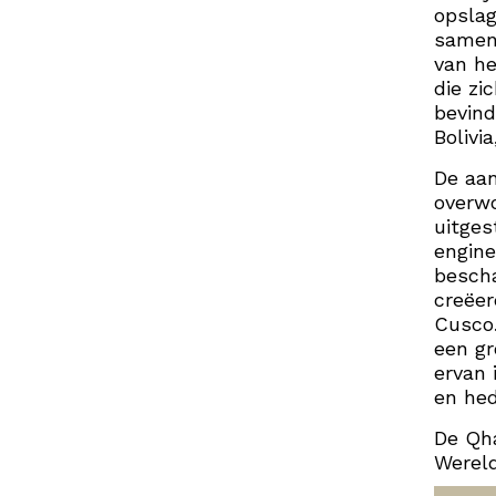
opslag
samen
van he
die zi
bevind
Bolivi
De aan
overw
uitges
engine
bescha
creëer
Cusco.
een gr
ervan 
en hed
De Qh
Wereld