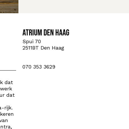
Atrium Den Haag
Spui 70
2511BT Den Haag
070 353 3629
lk dat
twerk
ur dat
-rijk.
lkeren
 van
ntra,