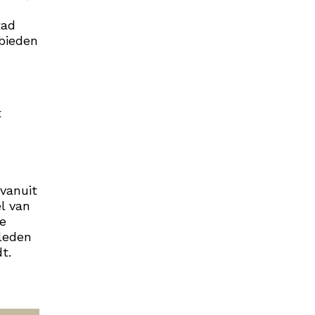
tad
bieden
,
t
 vanuit
l van
e
rleden
t.