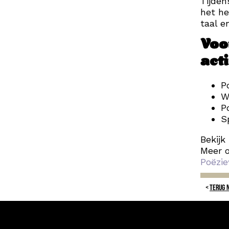
Tijden
het he
taal e
Voo
acti
P
W
P
S
Bekijk
Meer o
Poëzi
TERUG 