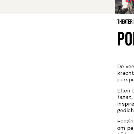
Theater
Po
De vee
kracht
persp
Ellen
lezen
,
inspir
gedich
Poëzie
om per