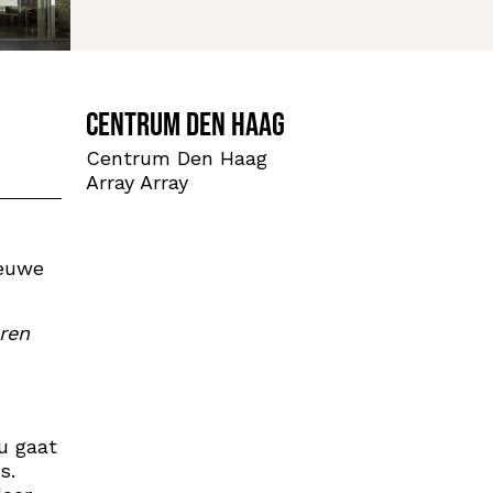
Centrum Den Haag
Centrum Den Haag
Array Array
ieuwe
eren
u gaat
s.