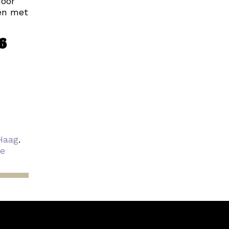
door
len met
6
 Haag
.
e