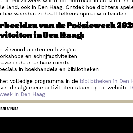
s de Poëzieweek wordt dit zichtbaar in activiteiten 
le land, ook in Den Haag. Ontdek hoe dichters spe
n hoe woorden zichzelf telkens opnieuw uitvinden.
rbeelden van de Poëzieweek 202
viteiten in Den Haag:
oëzievoordrachten en lezingen
orkshops en schrijfactiviteiten
oëzie in de openbare ruimte
pecials in boekhandels en bibliotheken
 het volledige programma in de
bibliotheken in Den
ver de algemene activiteiten staan op de website
D
eweek in Den Haag
NAAR AGENDA