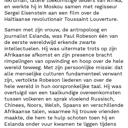
Nkrumah, latere toekomstige leiders van Afrika,
en werkte hij in Moskou samen met regisseur
Sergei Eisenstein aan een film over de
Haïtiaanse revolutionair Toussaint Louverture.
Samen met zijn vrouw, de antropoloog en
journalist Eslanda, was Paul Robeson één van
de eerste wereldwijd erkende zwarte
intellectuelen. Hij was uitermate trots op zijn
Afrikaanse afkomst en zijn presence bracht
rimpelingen van opwinding en hoop over de hele
wereld teweeg. Met zijn persoonlijke missie: dat
alle menselijke culturen fundamenteel verwant
zijn, vertolkte Robeson liederen van over de
hele wereld in hun oorspronkelijke taal. Hij was
overtuigd van een taalkundige overeenkomsten
tussen volkeren en sprak vloeiend Russisch,
Chinees, Noors, Welsh, Spaans en verschillende
Afrikaanse talen, waarmee hij trouwe vrienden
maakte, die hem te hulp schoten toen hij en
Eslanda onder vuur kwamen te liggen tijdens