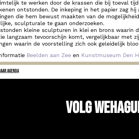
imtelijk te werken door de krassen die bij toeval tij
kenen ontstonden. De inkeping in het papier zag hij 
dingen die hem bewust maakten van de mogelijkheid
lijke, sculpturale te gaan onderzoeken.
stonden kleine sculpturen in klei en brons waarin 
tie langzaam tevoorschijn komt, vergelijkbaar met zi
ngen waarin de voorstelling zich ook geleidelijk bloo
informatie
Beelden aan Zee
en
Kunstmuseum Den H
NAAR AGENDA
Volg WeHagu