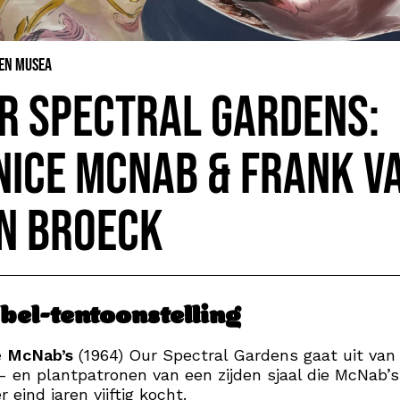
 en Musea
r Spectral Gardens:
nice McNab & Frank V
n Broeck
bel-tentoonstelling
e McNab’s
(1964) Our Spectral Gardens gaat uit van
 en plantpatronen van een zijden sjaal die McNab’s
 eind jaren vijftig kocht.