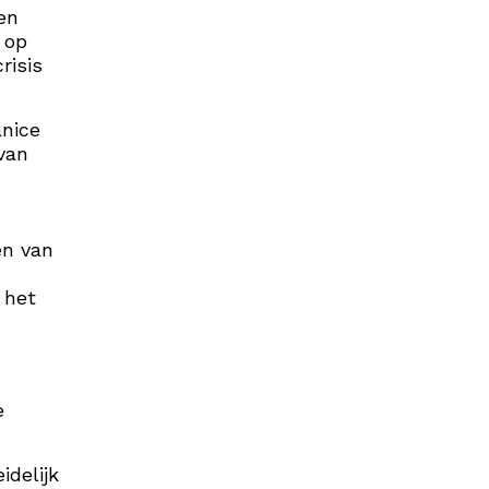
en
 op
risis
anice
 van
en van
 het
e
idelijk