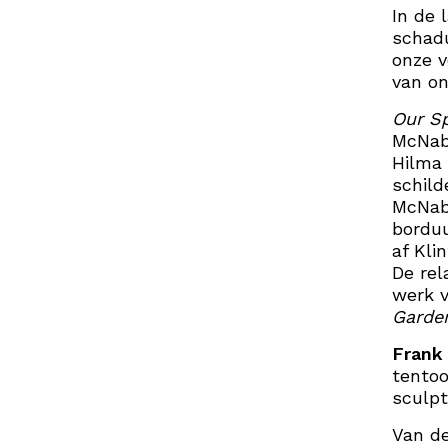
In de 
schadu
onze v
van on
Our S
McNab
Hilma 
schild
McNab 
borduu
af Klin
De rel
werk v
Garde
Frank
tentoo
sculpt
Van de