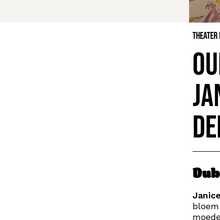
Theater
Ou
Ja
de
Dub
Janic
bloem-
moeder