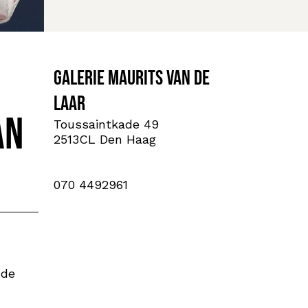
Galerie Maurits van de
Laar
an
Toussaintkade 49
2513CL Den Haag
070 4492961
 de