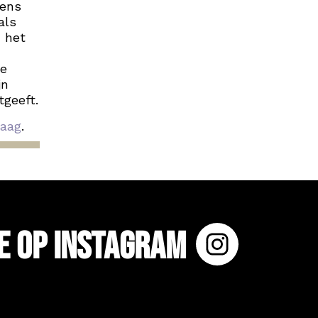
dens
als
 het
de
jn
tgeeft.
aag
.
e op Instagram