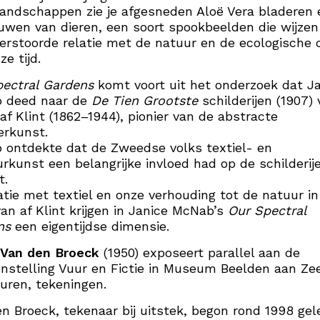
landschappen zie je afgesneden Aloë Vera bladeren 
wen van dieren, een soort spookbeelden die wijzen
erstoorde relatie met de natuur en de ecologische c
ze tijd.
pectral Gardens
komt voort uit het onderzoek dat J
 deed naar de
De Tien Grootste
schilderijen (1907)
af Klint (1862–1944), pionier van de abstracte
erkunst.
ontdekte dat de Zweedse volks textiel- en
rkunst een belangrijke invloed had op de schilderij
t.
atie met textiel en onze verhouding tot de natuur in
an af Klint krijgen in Janice McNab’s
Our Spectral
ns
een eigentijdse dimensie.
 Van den Broeck
(1950) exposeert parallel aan de
nstelling Vuur en Fictie in Museum Beelden aan Ze
uren, tekeningen.
n Broeck, tekenaar bij uitstek, begon rond 1998 gele