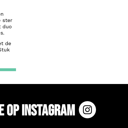
en
 ster
t duo
s.
et de
Stuk
e op Instagram