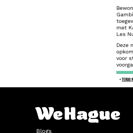
Bewond
Gambia
toegew
met Ka
Les Nu
Deze m
opkome
voor s
voorga
TERUG 
Blogs