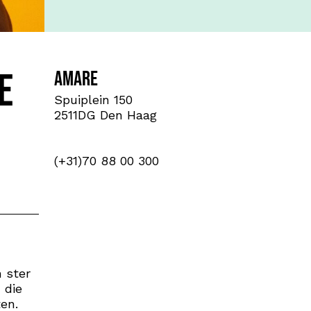
e
Amare
Spuiplein 150
2511DG Den Haag
(+31)70 88 00 300
 ster
 die
en.