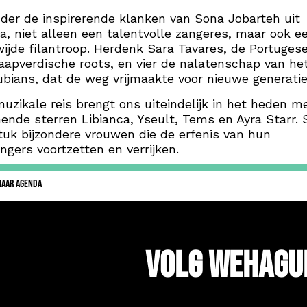
er de inspirerende klanken van Sona Jobarteh uit
, niet alleen een talentvolle zangeres, maar ook e
ijde filantroop. Herdenk Sara Tavares, de Portugese
apverdische roots, en vier de nalatenschap van he
bians, dat de weg vrijmaakte voor nieuwe generatie
uzikale reis brengt ons uiteindelijk in het heden m
nde sterren Libianca, Yseult, Tems en Ayra Starr. 
tuk bijzondere vrouwen die de erfenis van hun
ngers voortzetten en verrijken.
NAAR AGENDA
Volg WeHagu