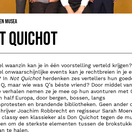
 en Musea
t Quichot
l waanzin kan je in één voorstelling verteld krijgen?
l onwaarschijnlijke events kan je rechtbreien in je e
? In
Not Quichot
herdenken zes vertellers hun goed
 Q, maar wie was Q’s béste vriend? Door middel va
e verhalen nemen ze je mee op hun avonturen met 
n half Europa, door bergen, bossen, langs
protesten en brandende bibliotheken. Geen ander 
hrijver Joachim Robbrecht en regisseur Sarah Moe
 classy een klassieker als Don Quichot tegen de m
jden om de sterkste elementen tussen de brokstuk
n te halen.