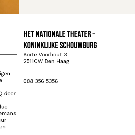
Het Nationale Theater –
Koninklijke Schouwburg
Korte Voorhout 3
2511CW Den Haag
igen
e
088 356 5356
n
Q door
duo
remans
uur
ken