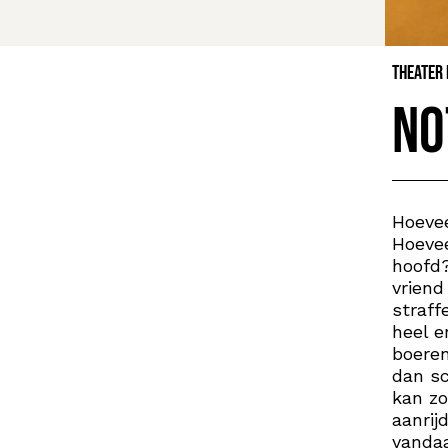
Theater
No
Hoevee
Hoevee
hoofd
vriend
straff
heel e
boeren
dan sc
kan zo
aanri
vandaa