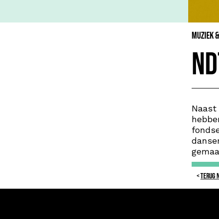
Muziek 
ND
Naast 
hebben
fondse
danser
gemaa
TERUG 