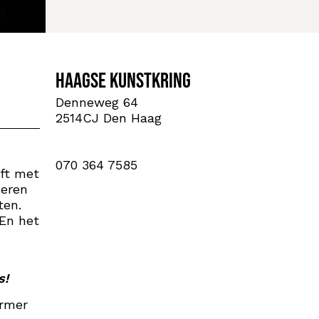
Haagse Kunstkring
Denneweg 64
2514CJ Den Haag
070 364 7585
eft met
deren
ten.
 En het
s!
ormer