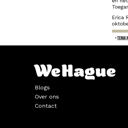
en het
Toegan
Erica 
oktobe
TERUG 
Blogs
Over ons
Contact