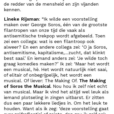
de redder van de mensheid en zijn vijanden
kennen.
Lineke Rijxman
: “Ik wilde een voorstelling
maken over George Soros, één van de grootste
filantropen van onze tijd die vaak als
antisemitische trekpop wordt afgebeeld. Toen
zei een collega: wat is een filantroop ook
alweer? En een andere collega zei: ‘O ja Soros,
antisemitisme, kapitalisme,…zucht, dat klinkt
best saai.’ En iemand anders zei: ‘Je wilde toch
graag komedies maken?’ Ik zei: ‘Maar het wordt
een musical, hè. Het wordt natuurlijk niet saai,
of elitair of onbegrijpelijk, het wordt een
musical. Of liever: The Making Of.
The Making
of Soros the Musical
. Nou hou ik zelf niet echt
van musical. Maar ik vind het altijd wel leuk als
iemand plotseling in zingen uitbarst. Er zitten
dus een paar lekkere liedjes in. Om het leuk te
houden. Want als ik zeg: ‘deze voorstelling gaat