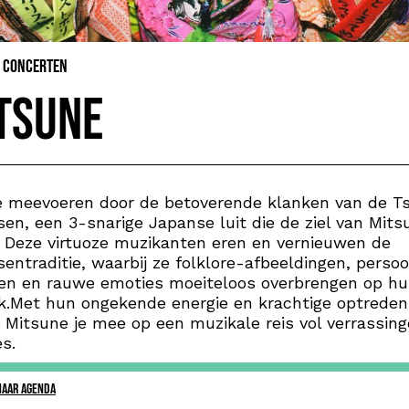
& Concerten
tsune
e meevoeren door de betoverende klanken van de T
en, een 3-snarige Japanse luit die de ziel van Mits
 Deze virtuoze muzikanten eren en vernieuwen de
entraditie, waarbij ze folklore-afbeeldingen, persoo
len en rauwe emoties moeiteloos overbrengen op h
k.Met hun ongekende energie en krachtige optreden
Mitsune je mee op een muzikale reis vol verrassin
s.
NAAR AGENDA