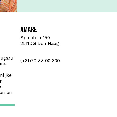
Amare
Spuiplein 150
2511DG Den Haag
sugaru
(+31)70 88 00 300
une
nlijke
un
s
gen en