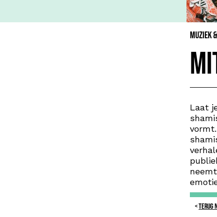
Muziek 
Mi
Laat j
shamis
vormt.
shamis
verha
publie
neemt 
emotie
TERUG 