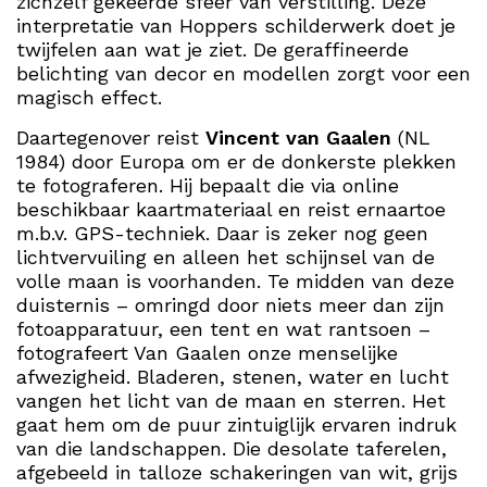
zichzelf gekeerde sfeer van verstilling. Deze
interpretatie van Hoppers schilderwerk doet je
twijfelen aan wat je ziet. De geraffineerde
belichting van decor en modellen zorgt voor een
magisch effect.
Daartegenover reist
Vincent van Gaalen
(NL
1984) door Europa om er de donkerste plekken
te fotograferen. Hij bepaalt die via online
beschikbaar kaartmateriaal en reist ernaartoe
m.b.v. GPS-techniek. Daar is zeker nog geen
lichtvervuiling en alleen het schijnsel van de
volle maan is voorhanden. Te midden van deze
duisternis – omringd door niets meer dan zijn
fotoapparatuur, een tent en wat rantsoen –
fotografeert Van Gaalen onze menselijke
afwezigheid. Bladeren, stenen, water en lucht
vangen het licht van de maan en sterren. Het
gaat hem om de puur zintuiglijk ervaren indruk
van die landschappen. Die desolate taferelen,
afgebeeld in talloze schakeringen van wit, grijs