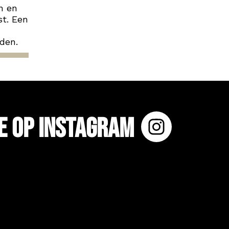
n en
st. Een
nden.
e op Instagram