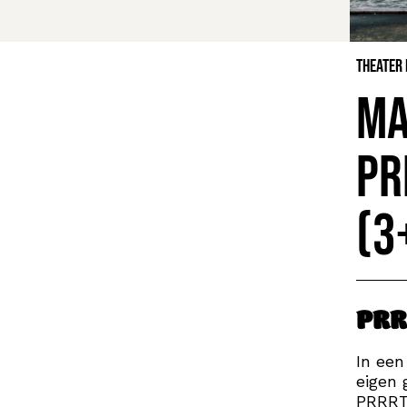
Theater
Ma
PR
(3
PRR
In een
eigen 
PRRRT 