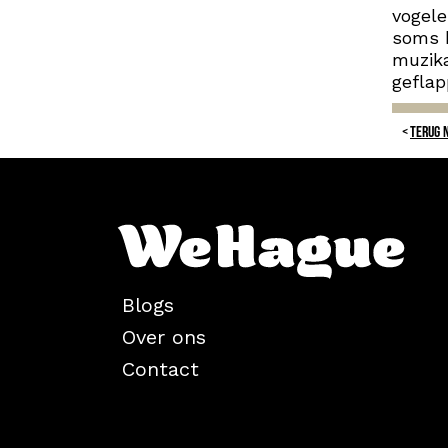
vogele
soms b
muzika
geflap
TERUG 
Blogs
Over ons
Contact