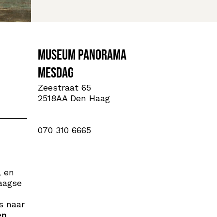
Museum Panorama
Mesdag
Zeestraat 65
2518AA Den Haag
070 310 6665
, en
daagse
s naar
en