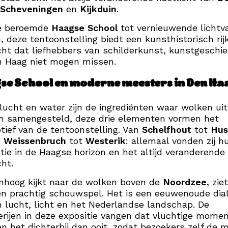
Scheveningen
en
Kijkduin
.
e beroemde
Haagse School
tot vernieuwende lichtv
, deze tentoonstelling biedt een kunsthistorisch rij
cht dat liefhebbers van schilderkunst, kunstgeschi
n Haag niet mogen missen.
se School en moderne meesters in Den Ha
 lucht en water zijn de ingrediënten waar wolken uit
n samengesteld, deze drie elementen vormen het
tief van de tentoonstelling. Van
Schelfhout
tot
Hu
n
Weissenbruch
tot
Westerik
: allemaal vonden zij h
atie in de Haagse horizon en het altijd veranderende
cht.
mhoog kijkt naar de wolken boven de
Noordzee
, zie
n prachtig schouwspel. Het is een eeuwenoude dia
 lucht, licht en het Nederlandse landschap. De
erijen in deze expositie vangen dat vluchtige mome
n het dichterbij dan ooit, zodat bezoekers zelf de 