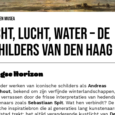
 en Musea
cht, lucht, water – de
hilders van Den Haag
gse Horizon
er werken van iconische schilders als
Andreas
fhout
, bekend om zijn verfijnde winterlandschappen
e verrassen door de frisse interpretaties van heden
enaars zoals
Sebastiaan Spit
. Wat hen verbindt? De
he inspiratiebron die al generaties lang kunstenaar
stad trekt: het altijd veranderende kustlicht van
D