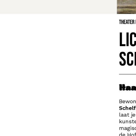
Theater
Li
sc
Haa
Bewond
Schel
laat j
kunst
magisc
de Hof