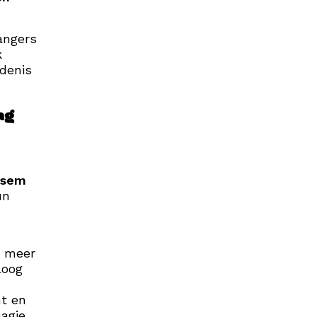
angers
k
edenis
ag
ssem
un
t meer
loog
nt en
magie