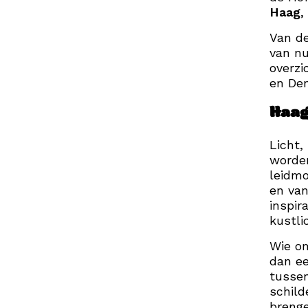
Haag
,
Van d
van nu
overzi
en De
Haag
Licht,
worde
leidmo
en va
inspir
kustli
Wie o
dan ee
tussen
schild
brenge