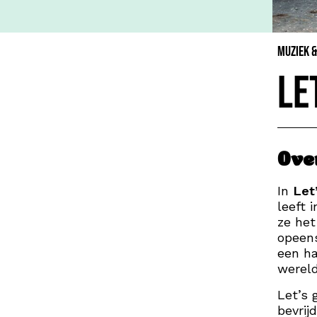
Muziek 
Le
Ove
In
Let
leeft 
ze het
opeens
een ha
wereld
Let’s 
bevrij