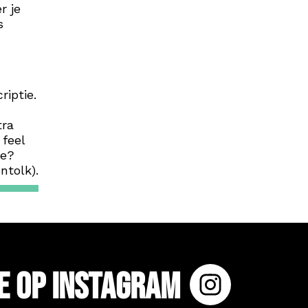
r je
s
riptie.
tra
 feel
ie?
ntolk).
e op Instagram