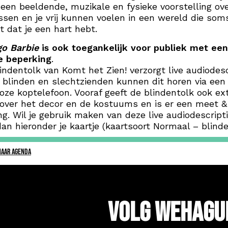
 een beeldende, muzikale en fysieke voorstelling ove
sen en je vrij kunnen voelen in een wereld die som
t dat je een hart hebt.
go Barbie
is ook toegankelijk voor publiek met een
e beperking
.
indentolk van Komt het Zien! verzorgt live audiodesc
 blinden en slechtzienden kunnen dit horen via een
oze koptelefoon. Vooraf geeft de blindentolk ook ex
 over het decor en de kostuums en is er een meet &
ing. Wil je gebruik maken van deze live audiodescript
an hieronder je kaartje (kaartsoort Normaal – blinde
NAAR AGENDA
Volg WeHagu