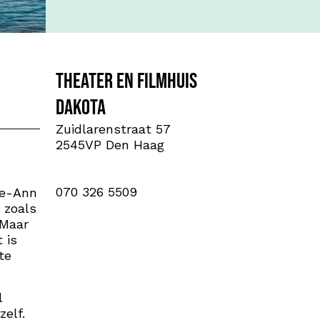
Theater en Filmhuis
Dakota
Zuidlarenstraat 57
2545VP Den Haag
070 326 5509
ue-Ann
 zoals
 Maar
 is
te
l
elf.