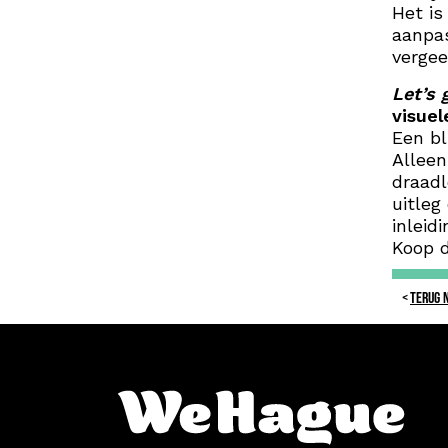
Het is
aanpas
vergee
Let’s 
visuel
Een bl
Alleen
draadl
uitleg
inleid
Koop d
TERUG 