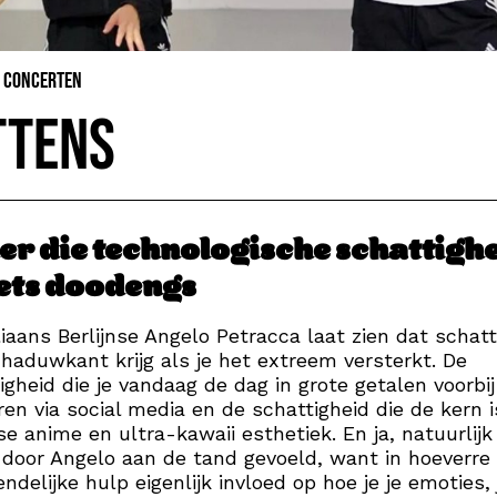
& Concerten
ttens
er die technologische schattigh
iets doodengs
liaans Berlijnse Angelo Petracca laat zien dat schatt
haduwkant krijg als je het extreem versterkt. De
igheid die je vandaag de dag in grote getalen voorbij
en via social media en de schattigheid die de kern i
e anime en ultra-kawaii esthetiek. En ja, natuurlij
 door Angelo aan de tand gevoeld, want in hoeverre
iendelijke hulp eigenlijk invloed op hoe je je emoties, 