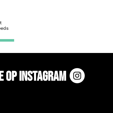
t
eeds
e op Instagram