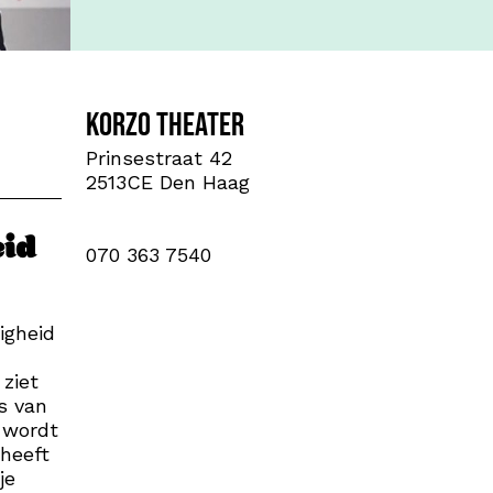
Korzo theater
Prinsestraat 42
2513CE Den Haag
eid
070 363 7540
igheid
 ziet
s van
k wordt
 heeft
je