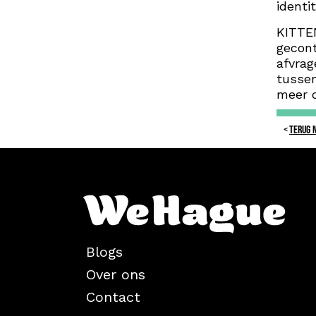
identi
KITTEN
gecont
afvrag
tussen
meer d
TERUG 
Blogs
Over ons
Contact