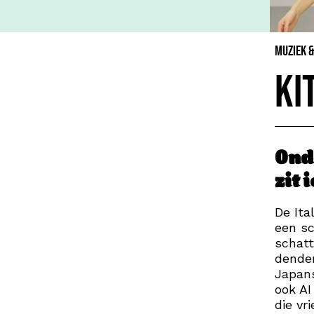
Muziek 
Ki
Ond
zit 
De Ita
een sc
schatt
dender
Japans
ook AI
die vr