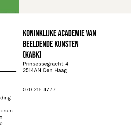
Koninklijke Academie van
Beeldende Kunsten
(KABK)
Prinsessegracht 4
2514AN Den Haag
070 315 4777
nding
tonen
n
he