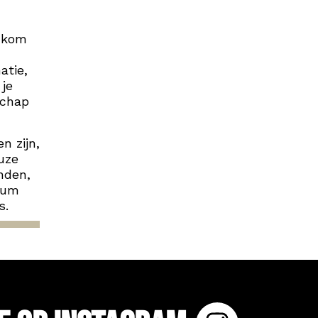
r kom
atie,
 je
schap
n zijn,
uze
nden,
eum
s.