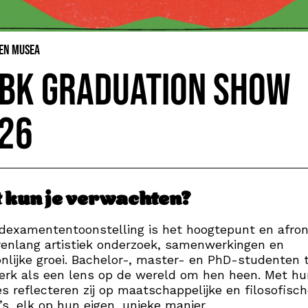
 en Musea
BK Graduation Show
26
 kun je verwachten?
dexamententoonstelling is het hoogtepunt en afro
renlang artistiek onderzoek, samenwerkingen en
nlijke groei. Bachelor-, master- en PhD-studenten 
rk als een lens op de wereld om hen heen. Met hu
es reflecteren zij op maatschappelijke en filosofisc
s, elk op hun eigen, unieke manier.