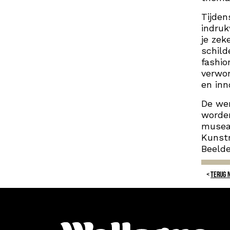
Tijden
indru
je zek
schild
fashio
verwon
en inn
De wer
worden
musea 
Kunst
Beeld
TERUG 