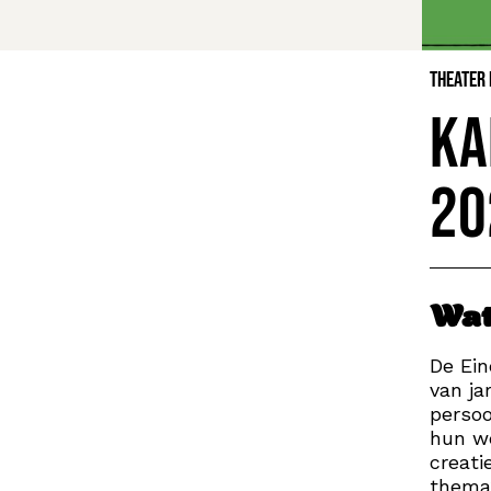
Theater
KA
20
Wat
De Ein
van ja
persoo
hun we
creati
thema’