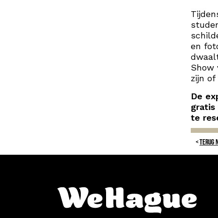
Tijden
studen
schild
en fot
dwaalt
Show v
zijn o
De exp
gratis
te res
TERUG 