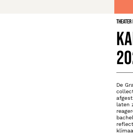
Theater
KA
20
De Gra
collec
afgest
laten 
reager
bache
reflec
klimaa