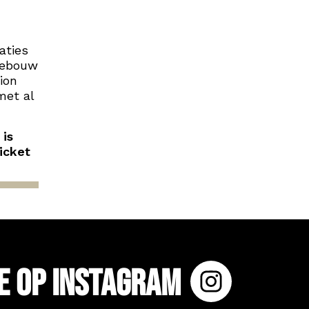
aties
egebouw
ion
met al
 is
icket
e op Instagram