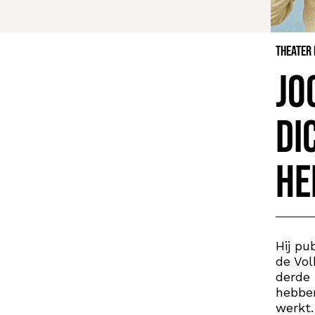
Theater
Jo
di
he
Hij pu
de Vol
derde 
hebben
werkt.