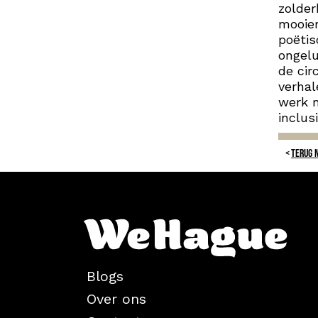
zolder
mooier
poëtis
ongelu
de cir
verhal
werk m
inclus
TERUG 
Blogs
Over ons