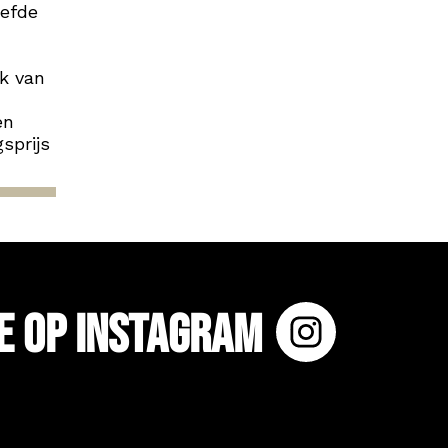
iefde
k van
en
sprijs
e op Instagram