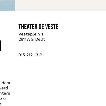
Theater de Veste
Vesteplein 1
2611WG Delft
n
015 212 1312
 door
werd
hters
zie
e