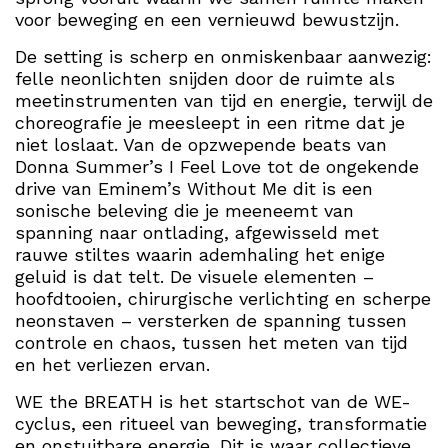
voor beweging en een vernieuwd bewustzijn.
De setting is scherp en onmiskenbaar aanwezig:
felle neonlichten snijden door de ruimte als
meetinstrumenten van tijd en energie, terwijl de
choreografie je meesleept in een ritme dat je
niet loslaat. Van de opzwepende beats van
Donna Summer’s I Feel Love tot de ongekende
drive van Eminem’s Without Me dit is een
sonische beleving die je meeneemt van
spanning naar ontlading, afgewisseld met
rauwe stiltes waarin ademhaling het enige
geluid is dat telt. De visuele elementen –
hoofdtooien, chirurgische verlichting en scherpe
neonstaven – versterken de spanning tussen
controle en chaos, tussen het meten van tijd
en het verliezen ervan.
WE the BREATH is het startschot van de WE-
cyclus, een ritueel van beweging, transformatie
en onstuitbare energie. Dit is waar collectieve