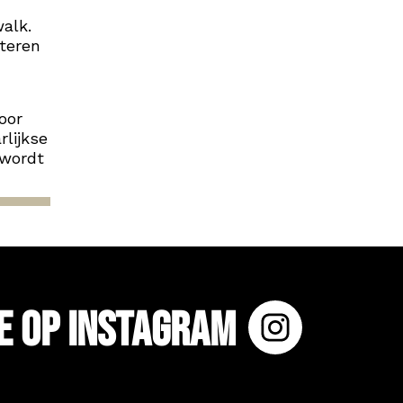
alk.
teren
oor
lijkse
 wordt
e op Instagram