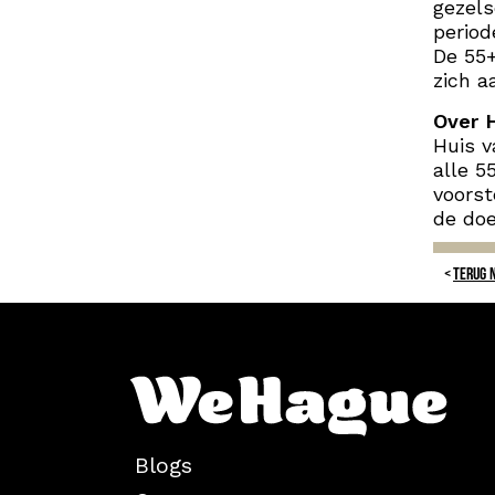
gezel
period
De 55+
zich a
Over H
Huis v
alle 5
voorst
de doe
TERUG 
Blogs