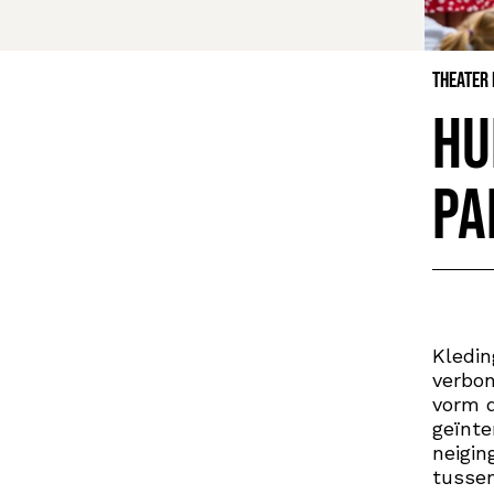
Theater
Hu
Pa
Kledin
verbo
vorm 
geïnt
neigin
tusse