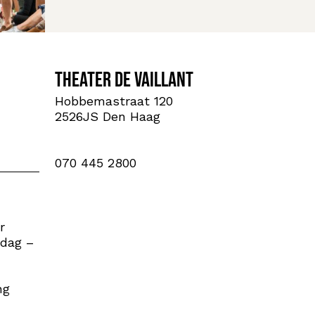
Theater De Vaillant
Hobbemastraat 120
2526JS Den Haag
070 445 2800
r
 dag –
ng