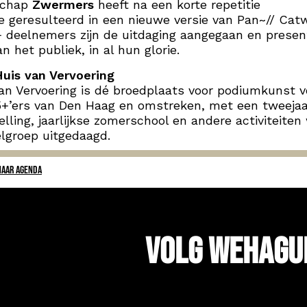
schap
Zwermers
heeft na een korte repetitie
e geresulteerd in een nieuwe versie van Pan~// Catw
 deelnemers zijn de uitdaging aangegaan en presen
an het publiek, in al hun glorie.
uis van Vervoering
an Vervoering is dé broedplaats voor podiumkunst v
5+’ers van Den Haag en omstreken, met een tweejaar
elling, jaarlijkse zomerschool en andere activiteiten
lgroep uitgedaagd.
NAAR AGENDA
Volg WeHagu