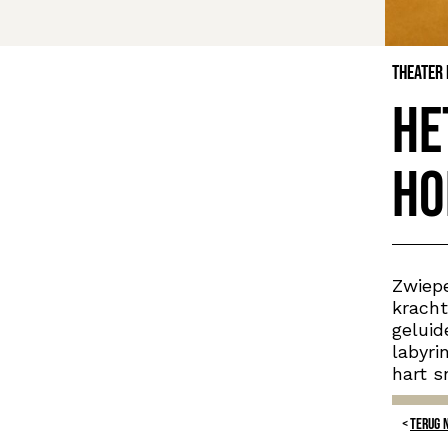
Theater
He
Ho
Zwiep
kracht
geluid
labyri
hart s
TERUG 