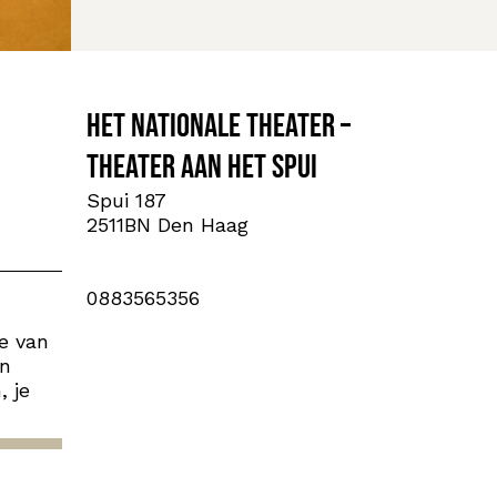
Het Nationale Theater –
Theater aan het Spui
Spui 187
2511BN Den Haag
0883565356
e van
en
, je