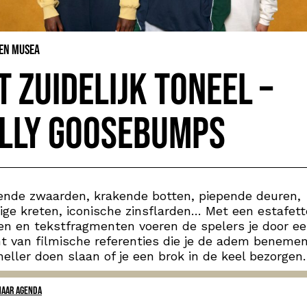
 en Musea
t Zuidelijk Toneel –
lly Goosebumps
ende zwaarden, krakende botten, piepende deuren,
ige kreten, iconische zinsflarden… Met een estafett
en en tekstfragmenten voeren de spelers je door e
nt van filmische referenties die je de adem benemen
neller doen slaan of je een brok in de keel bezorgen.
NAAR AGENDA