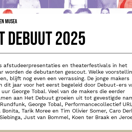
 en Musea
t Debuut 2025
s afstudeerpresentaties en theaterfestivals in het
ar worden de debutanten gescout. Welke voorstellin
ien, blijft nog even een verrassing. De jonge makers
 dit jaar voor het eerst begeleid door Debuut-ers v
 uur George Tobal. Veel van de makers die eerder
men aan Het Debuut groeien uit tot gevestigde na
 Rundfunk, George Tobal, Performancecollectief UR
a Bonita, Tarik Moree en Tim Olivier Somer, Caro Der
Siebinga, Just van Bommel, Koen ter Braak en Jero
.