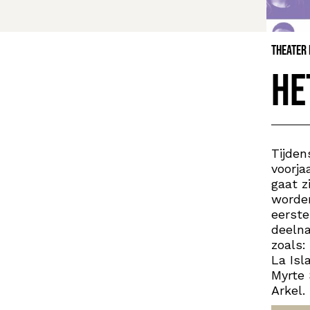
Theater
He
Tijden
voorja
gaat z
worden
eerste
deelna
zoals:
La Isl
Myrte 
Arkel