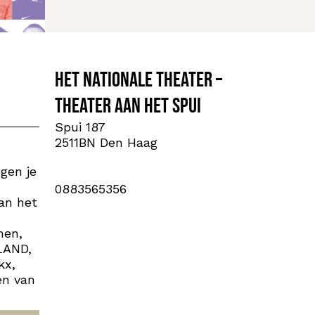
Het Nationale Theater –
Theater aan het Spui
Spui 187
2511BN Den Haag
gen je
0883565356
an het
men,
LAND,
kx,
en van