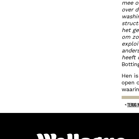
mee om
over d
washin
struct
het g
om zo,
exploi
anders
heeft 
Bottin
Hen is
open c
waarin
TERUG 