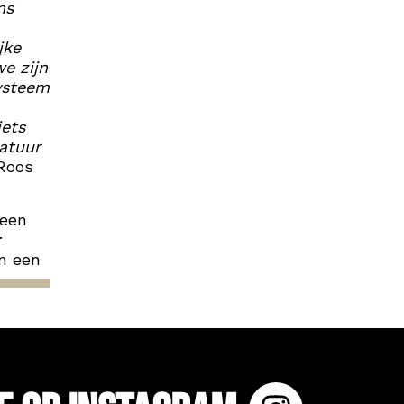
ns
jke
we zijn
ysteem
iets
natuur
 Roos
 een
r
an een