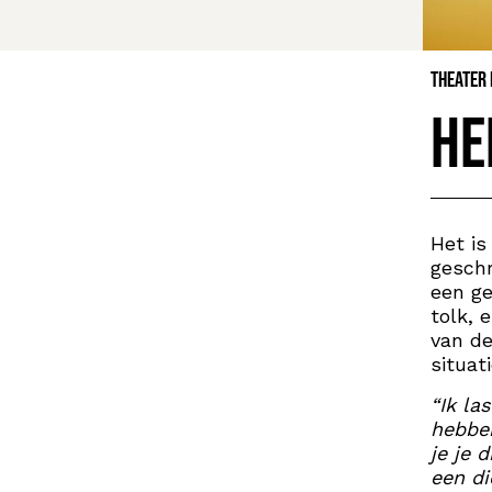
Theater
He
Het is
geschr
een ge
tolk, 
van de
situat
“Ik la
hebben
je je 
een di