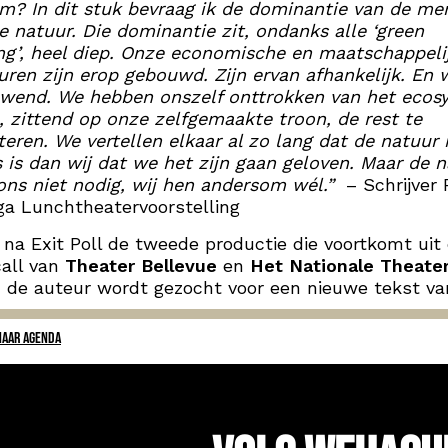
? In dit stuk bevraag ik de dominantie van de me
e natuur. Die dominantie zit, ondanks alle ‘green
g’, heel diep. Onze economische en maatschappeli
uren zijn erop gebouwd. Zijn ervan afhankelijk. En 
ewend. We hebben onszelf onttrokken van het ecos
 zittend op onze zelfgemaakte troon, de rest te
teren. We vertellen elkaar al zo lang dat de natuur 
 is dan wij dat we het zijn gaan geloven. Maar de 
ons niet nodig, wij hen andersom wél.”
– Schrijver
ga Lunchtheatervoorstelling
 na Exit Poll de tweede productie die voortkomt uit
all van
Theater Bellevue
en
Het Nationale Theate
 de auteur wordt gezocht voor een nieuwe tekst v
NAAR AGENDA