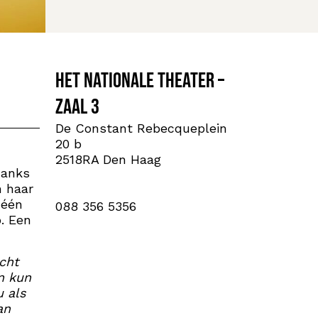
Het Nationale Theater –
Zaal 3
De Constant Rebecqueplein
20 b
2518RA Den Haag
danks
n haar
 één
088 356 5356
p. Een
acht
n kun
 als
an