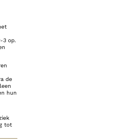
het
-3 op.
en
ren
ra de
lleen
en hun
.
ziek
g tot