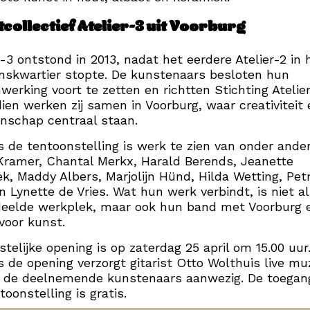
collectief Atelier-3 uit Voorburg
r-3 ontstond in 2013, nadat het eerdere Atelier-2 in 
skwartier stopte. De kunstenaars besloten hun
erking voort te zetten en richtten Stichting Atelier
ien werken zij samen in Voorburg, waar creativiteit 
nschap centraal staan.
s de tentoonstelling is werk te zien van onder ande
Kramer, Chantal Merkx, Harald Berends, Jeanette
k, Maddy Albers, Marjolijn Hünd, Hilda Wetting, Pet
n Lynette de Vries. Wat hun werk verbindt, is niet a
deelde werkplek, maar ook hun band met Voorburg 
 voor kunst.
stelijke opening is op zaterdag 25 april om 15.00 uur
s de opening verzorgt gitarist Otto Wolthuis live mu
n de deelnemende kunstenaars aanwezig. De toegan
toonstelling is gratis.