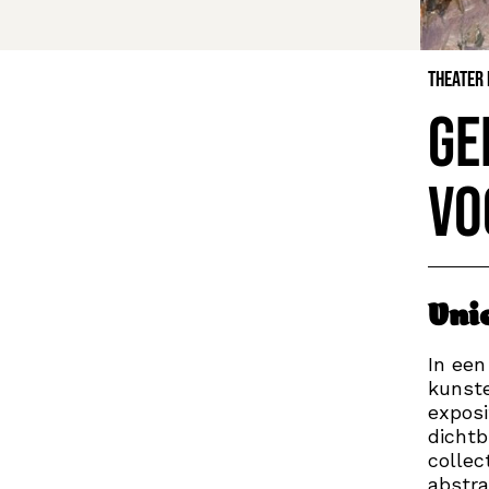
Theater
Ge
Vo
Uni
In een
kunste
exposi
dichtb
collec
abstra