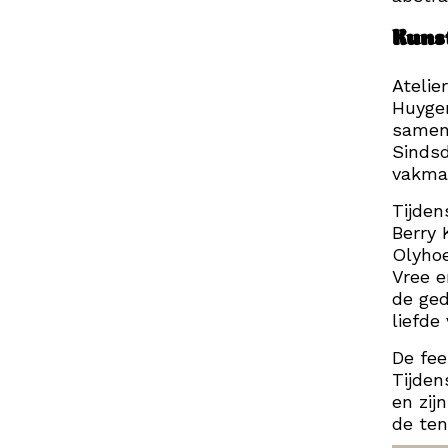
Kunst
Atelie
Huygen
samenw
Sindsd
vakma
Tijden
Berry 
Olyhoe
Vree e
de ge
liefde
De fee
Tijden
en zij
de ten