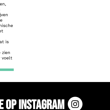
en,
n
jven
ze
nische
et
at is
 zien
 voelt
e op Instagram