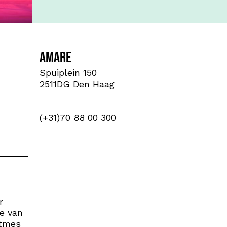
Amare
Spuiplein 150
2511DG Den Haag
(+31)70 88 00 300
r
e van
itmes