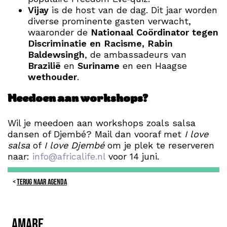
Vijay
is de host van de dag. Dit jaar worden
diverse prominente gasten verwacht,
waaronder de
Nationaal Coördinator tegen
Discriminatie en Racisme, Rabin
Baldewsingh
, de ambassadeurs van
Brazilië
en
Suriname
en een Haagse
wethouder
.
Meedoen aan workshops?
Wil je meedoen aan workshops zoals salsa
dansen of Djembé? Mail dan vooraf met
I love
salsa
of
I love Djembé
om je plek te reserveren
naar:
info@africalife.nl
voor 14 juni.
TERUG NAAR AGENDA
Amare