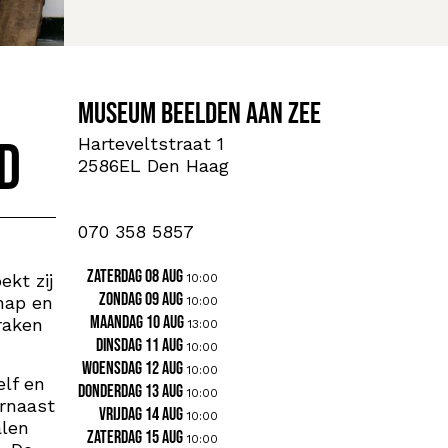
Museum Beelden aan Zee
d
Harteveltstraat 1
2586EL Den Haag
070 358 5857
zaterdag 08 aug
kt zij
10:00
zondag 09 aug
hap en
10:00
maandag 10 aug
raken
13:00
dinsdag 11 aug
10:00
woensdag 12 aug
10:00
lf en
donderdag 13 aug
10:00
arnaast
vrijdag 14 aug
10:00
alen
zaterdag 15 aug
10:00