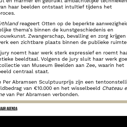
ut en marmer en gebruikt ambachtelijke technieken
an haar beelden ontstaat intuïtief tijdens het
roces.
irthland
reageert Otten op de beperkte aanwezighei
lijke thema’s binnen de kunstgeschiedenis en
ouwkunst. Zwangerschap, bevalling en zorg krijgen 
erk een zichtbare plaats binnen de publieke ruimte
jury noemt haar werk sterk expressief en roemt ha
tieke beeldtaal. Volgens de jury sluit haar werk go
 collectie van Museum Beelden aan Zee, waarin het
eld centraal staat.
 Per Abramsen Sculptuurprijs zijn een tentoonstell
ldbedrag van €10.000 en het wisselbeeld
Chateau 
ne
van Per Abramsen verbonden.
NAAR AGENDA