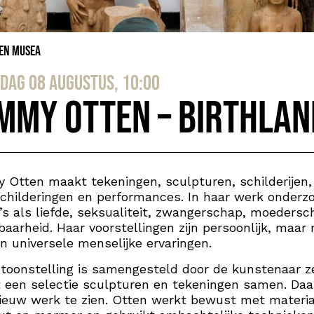
 en Musea
dag 08 augustus, 10:00
mmy Otten – Birthlan
Otten maakt tekeningen, sculpturen, schilderijen,
hilderingen en performances. In haar werk onderzoe
s als liefde, seksualiteit, zwangerschap, moedersc
aarheid. Haar voorstellingen zijn persoonlijk, maar 
n universele menselijke ervaringen.
toonstelling is samengesteld door de kunstenaar ze
 een selectie sculpturen en tekeningen samen. Da
nieuw werk te zien. Otten werkt bewust met materi