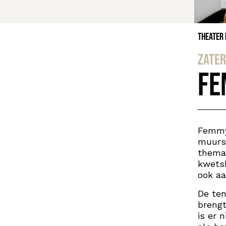
Theater
zater
Fe
Femmy 
muursc
thema’
kwetsb
ook aa
De ten
brengt
is er 