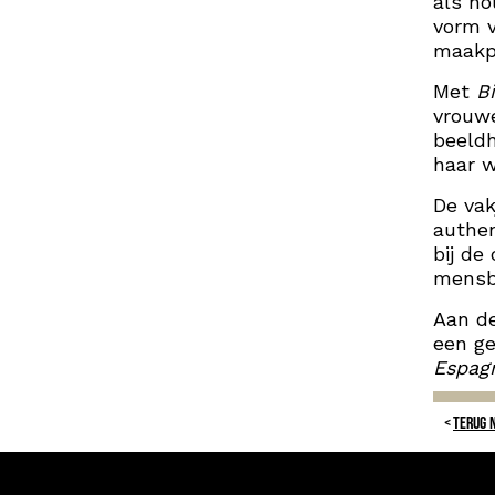
als ho
vorm v
maakp
Met
B
vrouwe
beeldh
haar w
De vak
authen
bij de
mensbe
Aan de
een ge
Espag
TERUG 