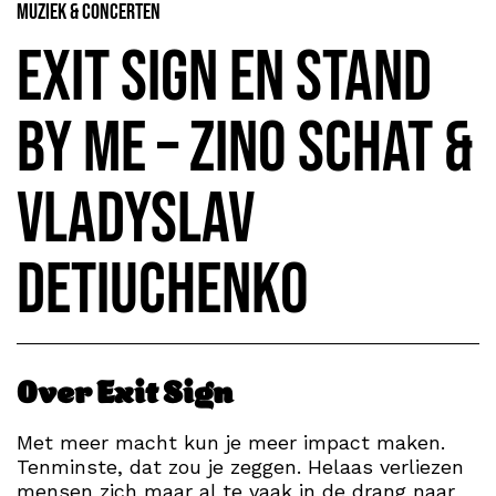
Muziek & Concerten
Exit sign en stand
by me – Zino Schat &
Vladyslav
Detiuchenko
Over Exit Sign
Met meer macht kun je meer impact maken.
Tenminste, dat zou je zeggen. Helaas verliezen
mensen zich maar al te vaak in de drang naar