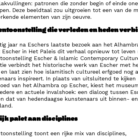
lakvullingen: patronen die zonder begin of einde one
pen. Deze beeldtaal zou uitgroeien tot een van de 
kende elementen van zijn oeuvre.
entoonstelling die verleden en heden verb
ig jaar na Eschers laatste bezoek aan het Alhambr
 Escher in Het Paleis dit verhaal opnieuw tot leven
toonstelling Escher & Islamic Contemporary Cultur
tie verbindt het historische werk van Escher met h
en laat zien hoe islamitisch cultureel erfgoed nog al
naars inspireert. In plaats van uitsluitend te kijken
loed van het Alhambra op Escher, kiest het museu
edere en actuele invalshoek: een dialoog tussen Es
n dat van hedendaagse kunstenaars uit binnen- en
land.
ijk palet aan disciplines
toonstelling toont een rijke mix van disciplines,