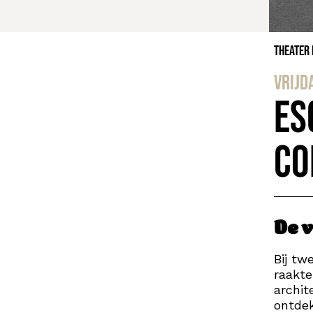
Theater
vrijd
Es
Co
De 
Bij tw
raakte
archit
ontdek