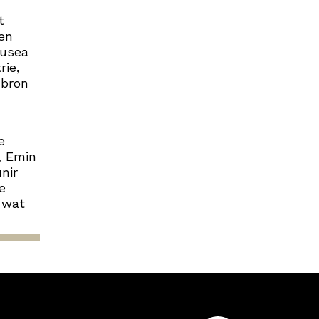
t
 en
musea
rie,
 bron
e
, Emin
nir
e
 wat