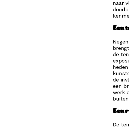
naar v
doorlo
kenmer
Een t
Negent
brengt
de ten
exposi
heden 
kunste
de inv
een br
werk e
buiten
Een r
De ten