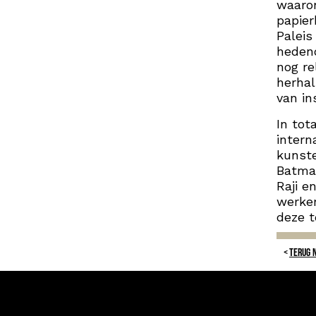
waaron
papier
Paleis
heden
nog re
herhal
van in
In tot
intern
kunste
Batman
Raji e
werken
deze t
TERUG 