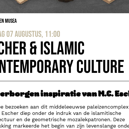
 en Musea
ag 07 augustus, 11:00
cher & Islamic
ntemporary Culture
verborgen inspiratie van M.C. Es
ee bezoeken aan dit middeleeuwse paleizencomplex
 Escher diep onder de indruk van de islamitische
ectuur en de geometrische mozaïekpatronen. Deze
king markeerde het begin van zijn levenslange ond