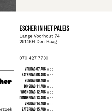
Escher in Het Paleis
Lange Voorhout 74
2514EH Den Haag
070 427 7730
vrijdag 07 aug
11:00
zaterdag 08 aug
11:00
zondag 09 aug
cher
11:00
dinsdag 11 aug
11:00
woensdag 12 aug
11:00
donderdag 13 aug
11:00
vrijdag 14 aug
11:00
erzoek
zaterdag 15 aug
11:00