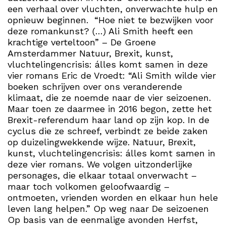
een verhaal over vluchten, onverwachte hulp en
opnieuw beginnen. “Hoe niet te bezwijken voor
deze romankunst? (…) Ali Smith heeft een
krachtige verteltoon” – De Groene
Amsterdammer Natuur, Brexit, kunst,
vluchtelingencrisis: álles komt samen in deze
vier romans Eric de Vroedt: “Ali Smith wilde vier
boeken schrijven over ons veranderende
klimaat, die ze noemde naar de vier seizoenen.
Maar toen ze daarmee in 2016 begon, zette het
Brexit-referendum haar land op zijn kop. In de
cyclus die ze schreef, verbindt ze beide zaken
op duizelingwekkende wijze. Natuur, Brexit,
kunst, vluchtelingencrisis: álles komt samen in
deze vier romans. We volgen uitzonderlijke
personages, die elkaar totaal onverwacht –
maar toch volkomen geloofwaardig –
ontmoeten, vrienden worden en elkaar hun hele
leven lang helpen.” Op weg naar De seizoenen
Op basis van de eenmalige avonden Herfst,