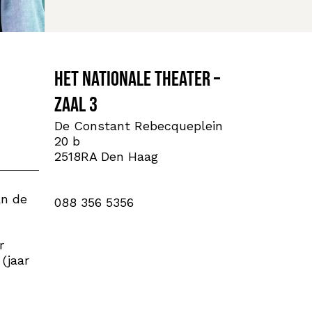
Het Nationale Theater –
Zaal 3
De Constant Rebecqueplein
20 b
2518RA Den Haag
an de
088 356 5356
r
(jaar