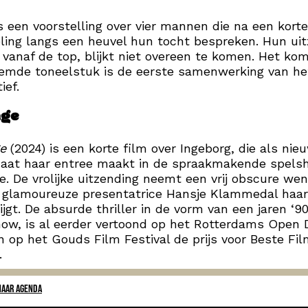
s een voorstelling over vier mannen die na een korte
ing langs een heuvel hun tocht bespreken. Hun uitz
 vanaf de top, blijkt niet overeen te komen. Het ko
emde toneelstuk is de eerste samenwerking van he
ief.
age
e
(2024) is een korte film over Ingeborg, die als nie
daat haar entree maakt in de spraakmakende spels
e. De vrolijke uitzending neemt een vrij obscure we
 glamoureuze presentatrice Hansje Klammedal haar
rijgt. De absurde thriller in de vorm van een jaren ‘9
ow, is al eerder vertoond op het Rotterdams Open 
 op het Gouds Film Festival de prijs voor Beste Fi
.
NAAR AGENDA