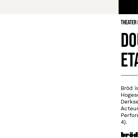
Theater
Do
Et
Bröd i
Hogesc
Derkse
Acteur
Perfor
4).
bröd