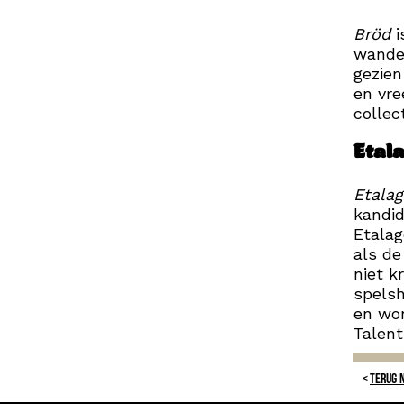
Bröd
i
wandel
gezien
en vre
collect
Etal
Etalag
kandi
Etalag
als de
niet k
spelsh
en won
Talent
TERUG 