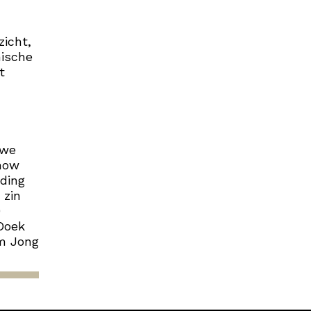
icht,
mische
t
uwe
how
nding
 zin
0
Doek
lm Jong